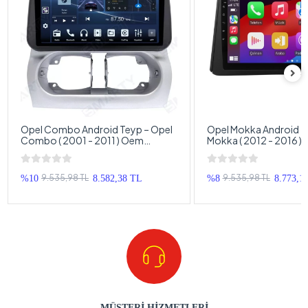
Opel Combo Android Teyp – Opel
Opel Mokka Android T
Combo ( 2001 - 2011 ) Oem
Mokka ( 2012 - 2016 )
Android Multimedya – Opel
Android Multimedya –
Combo Android Double Teyp
Android Double Teyp
9.535,98 TL
9.535,98 TL
%10
8.582,38 TL
%8
8.773,1
MÜŞTERİ HİZMETLERİ