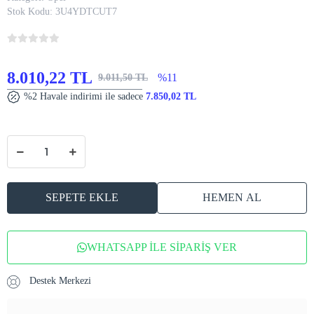
Stok Kodu:
3U4YDTCUT7
8.010,22 TL
%11
9.011,50 TL
%2 Havale indirimi ile sadece
7.850,02 TL
SEPETE EKLE
HEMEN AL
WHATSAPP İLE SİPARİŞ VER
Destek Merkezi