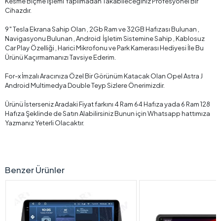
Kesme Biçme İşlemi Yapılmadan Takabileceğiniz Profesyonel Bir
Cihazdır.
9″ Tesla Ekrana Sahip Olan , 2Gb Ram ve 32GB Hafızası Bulunan ,
Navigasyonu Bulunan , Android İşletim Sistemine Sahip , Kablosuz
Car Play Özelliği , Harici Mikrofonu ve Park Kamerası Hediyesi İle Bu
Ürünü Kaçırmamanızı Tavsiye Ederim.
For-x İmzalı Aracınıza Özel Bir Görünüm Katacak Olan Opel Astra J
Android Multimedya Double Teyp Sizlere Önerimizdir.
Ürünü İsterseniz Aradaki Fiyat farkını 4 Ram 64 Hafıza yada 6 Ram 128
Hafıza Şeklinde de Satın Alabilirsiniz Bunun için Whatsapp hattımıza
Yazmanız Yeterli Olacaktır.
Benzer Ürünler