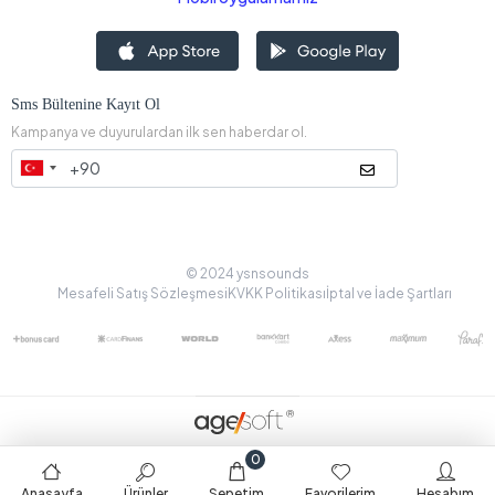
Sms Bültenine Kayıt Ol
Kampanya ve duyurulardan ilk sen haberdar ol.
© 2024 ysnsounds
Mesafeli Satış Sözleşmesi
KVKK Politikası
İptal ve İade Şartları
0
Anasayfa
Ürünler
Sepetim
Favorilerim
Hesabım