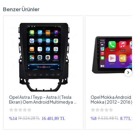
Benzer Ürünler
Opel Astra J Teyp – Astra J ( Tesla
Opel Mokka Android T
Ekran ) Oem Android Multimedya –
Mokka ( 2012 - 2016 )
Opel Astra J Android Double Teyp
Android Multimedya –
Android Double Teyp
19.024,28 TL
9.535,98 TL
%14
16.401,89 TL
%8
8.773,1