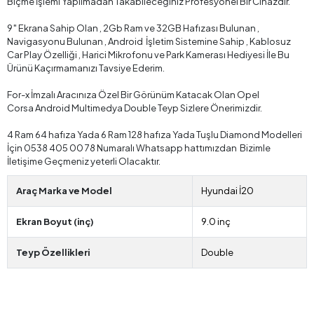
Biçme İşlemi Yapılmadan Takabileceğiniz Profesyonel Bir Cihazdır.
9″ Ekrana Sahip Olan , 2Gb Ram ve 32GB Hafızası Bulunan ,
Navigasyonu Bulunan , Android İşletim Sistemine Sahip , Kablosuz
Car Play Özelliği , Harici Mikrofonu ve Park Kamerası Hediyesi İle Bu
Ürünü Kaçırmamanızı Tavsiye Ederim.
For-x İmzalı Aracınıza Özel Bir Görünüm Katacak Olan Opel
Corsa Android Multimedya Double Teyp Sizlere Önerimizdir.
4 Ram 64 hafıza Yada 6 Ram 128 hafıza Yada Tuşlu Diamond Modelleri
İçin 0538 405 00 78 Numaralı Whatsapp hattımızdan Bizimle
İletişime Geçmeniz yeterli Olacaktır.
Araç Marka ve Model
Hyundai İ20
Ekran Boyut (inç)
9.0 inç
Teyp Özellikleri
Double