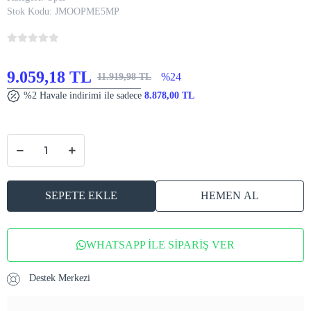
Stok Kodu:
JMOOPME5MP
9.059,18 TL
%24
11.919,98 TL
%2 Havale indirimi ile sadece
8.878,00 TL
SEPETE EKLE
HEMEN AL
WHATSAPP İLE SİPARİŞ VER
Destek Merkezi