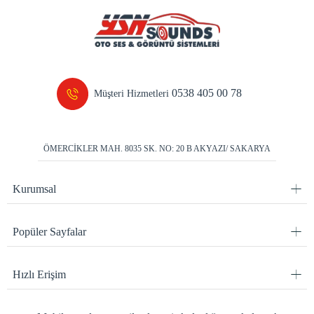
E-bültene hemen kaydol!
Kampanyalardan ve en yeni ürünlerden haberdar olun.
Bizi takip edin!
En güncel haberleri anında alın.
Instagram
Facebook
Youtube