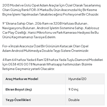
Hızlı Kargo
Fırsat Ürünü
Taksit Seçeneği
Kolay İade
Yorumlar
Kargo ve Teslimat
Ürün Bilgileri
Opel Adam Android Teyp – Opel Adam ( 2013+ ) Oem Android
Multimedya – Opel Adam Android Double Teyp
Opel Adam Araçlar İle Birebir Uyum Sağlayan ve Aracın Her
Fonksiyonuna Karşılık Verebilecek Bu OEM Multimedya Teyp Hem
Aracınıza Güzel Bir Görünüm Katacak hem de Bir Çok Yeni Özelliğe
Sahip Olacaksınız.
2013 Model ve Üstü Opel Adam Araçlar İçin Özel Olarak Tasarlanmış
Olan Gümüş Renk FOR-X Marka Bu Ürün Aracınızda Hiç Bir Kesme