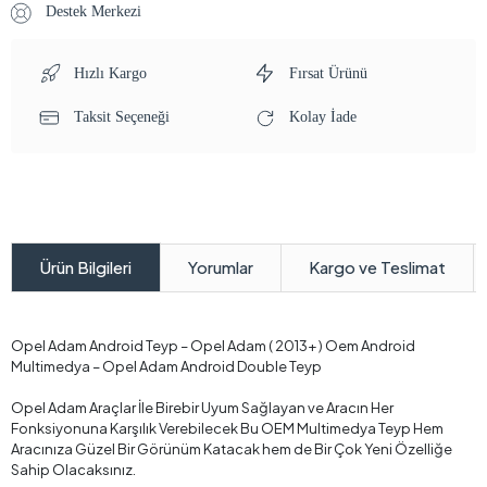
Stok Kodu:
VDYD44I4US
9.059,18 TL
%24
11.919,98 TL
%2 Havale indirimi ile sadece
8.878,00 TL
SEPETE EKLE
HEMEN AL
WHATSAPP İLE SİPARİŞ VER
Destek Merkezi