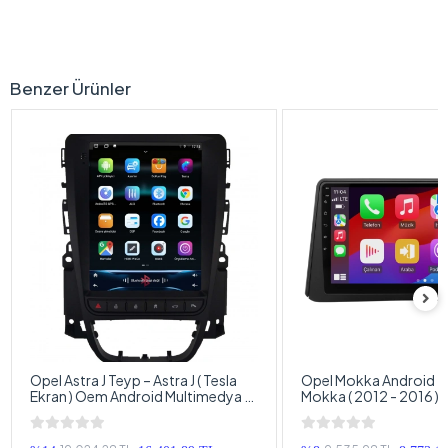
Biçme İşlemi Yapılmadan Takabileceğiniz Profesyonel Bir Cihazdır.
9″ Ekrana Sahip Olan , 2Gb Ram ve 32GB Hafızası Bulunan ,
Navigasyonu Bulunan , Android İşletim Sistemine Sahip , Kablosuz
Car Play Özelliği , Harici Mikrofonu ve Park Kamerası Hediyesi İle Bu
Ürünü Kaçırmamanızı Tavsiye Ederim.
For-x İmzalı Aracınıza Özel Bir Görünüm Katacak Olan Opel
Adam Android Multimedya Double Teyp Sizlere Önerimizdir.
4 Ram 64 hafıza Yada 6 Ram 128 hafıza Yada Tuşlu Diamond Modelleri
İçin 0538 405 00 78 Numaralı Whatsapp hattımızdan Bizimle
İletişime Geçmeniz yeterli Olacaktır.
Araç Marka ve Model
Hyundai İ20
Ekran Boyut (inç)
9.0 inç
Teyp Özellikleri
Double