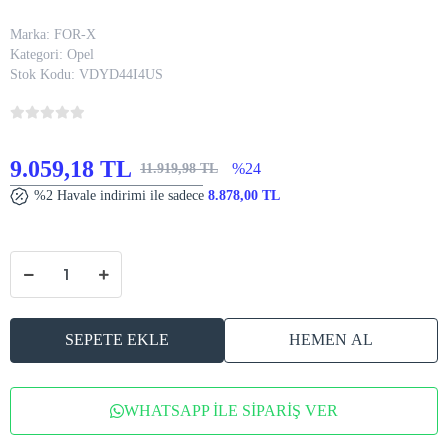
OPEL ADAM ANDROİD TEYP – OPEL
ADAM ( 2013+ ) OEM ANDROİD
MULTİMEDYA – OPEL ADAM
ANDROİD DOUBLE TEYP
Marka:
FOR-X
Kategori:
Opel