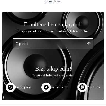
ÖZENLİ PAKETLEME
Siparişlerinizi özenle paketleyip göndererek sağlam
ve zarar görmeden sizlere ulaşmasını sağlıyoruz.
İADE KOLAYLIĞI
Müşterilerimize kolay ve sorunsuz bir iade süreci
sunarak, memnuniyetlerini her zaman ön planda
tutmaktayız.