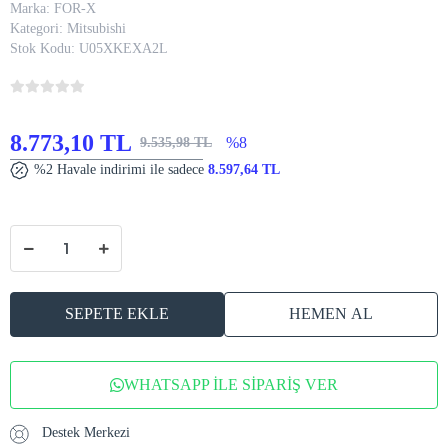
Marka:
FOR-X
Kategori:
Mitsubishi
Stok Kodu:
U05XKEXA2L
8.773,10 TL
%8
9.535,98 TL
%2 Havale indirimi ile sadece
8.597,64 TL
SEPETE EKLE
HEMEN AL
WHATSAPP İLE SİPARİŞ VER
Destek Merkezi