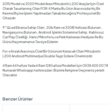
2015 Model ve 2020 Model Arası Mitsubishi L200 Araçlar İçin Özel
Olarak Tasarlanmış Olan FOR-X Marka Bu Ürün Aracınızda Hiç Bir
Kesme Biçme İşlemi Yapılmadan Takabileceğiniz Profesyonel Bir
Cihazdır.
9″ QLed Ekrana Sahip Olan , 2Gb Ram ve 32GB Hafızası Bulunan ,
Navigasyonu Bulunan , Android İşletim Sistemine Sahip , Kablosuz
Car Play Özelliği , Harici Mikrofonu ve Park Kamerası Hediyesi İle Bu
Ürünü Kaçırmamanızı Tavsiye Ederim.
For-x İmzalı Aracınıza Özel Bir Görünüm Katacak Olan Mitsubishi
L200 Android Multimedya Double Teyp Sizlere Önerimizdir.
4 Ram 64 hafıza Yada 6 Ram 128 hafıza Modelleri İçin 0538 405 00 78
Numaralı Whatsapp hattımızdan Bizimle İletişime Geçmeniz yeterli
Olacaktır.
Benzer Ürünler