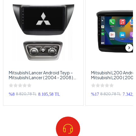
Mitsubishi Lancer Android Teyp –
Mitsubishi L200 Andro
Mitsubishi Lancer ( 2004 - 2008 )
Mitsubishi L200 ( 2006
Oem Android Multimedya –
Oem Android Multimed
Mitsubishi Lancer Android Double
Mitsubishi L200 Andro
Teyp
Teyp
8.820,78 TL
8.820,78 TL
%8
8.105,58 TL
%17
7.342,