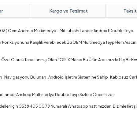
ar
Kargo ve Teslimat
Taksit
2008 ) Oem Android Multimedya – Mitsubishi Lancer Android Double Teyp
 Her Fonksiyonuna Karşılık Verebilecek Bu OEM Multimedya Teyp Hem Aracı
 Özel Olarak Tasarlanmış Olan FOR-X Marka Bu Ürün Aracınızda Hiç Bir K
 Navigasyonu Bulunan , Android İşletim Sistemine Sahip , Kablosuz Car Pla
hi Lancer Android Multimedya Double Teyp Sizlere Önerimizdir.
lleri İçin 0538 405 00 78 Numaralı Whatsapp hattımızdan Bizimle İletişi