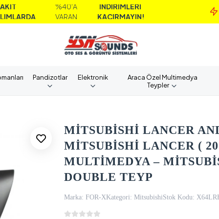
%40'A
İNDİRİMLERİ
M
DA
VARAN
KAÇIRMAYIN!
A
pmanları
Pandizotlar
Elektronik
Araca Özel Multimedya
Teypler
MİTSUBİSHİ LANCER AN
MİTSUBİSHİ LANCER ( 20
MULTİMEDYA – MİTSUBİ
DOUBLE TEYP
Marka:
FOR-X
Kategori:
Mitsubishi
Stok Kodu:
X64LR