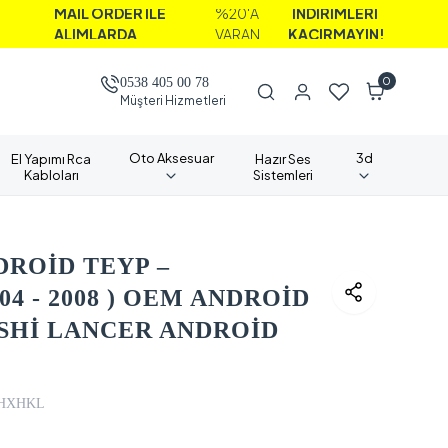
AİL ORDER İLE
%20'A
İNDİRİMLERİ
LIMLARDA
VARAN
KAÇIRMAYIN!
0
0538 405 00 78
Müşteri Hizmetleri
Oto Aksesuar
3d
El Yapımı Rca
Hazır Ses
Kabloları
Sistemleri
DROİD TEYP –
04 - 2008 ) OEM ANDROİD
SHİ LANCER ANDROİD
HXHKL