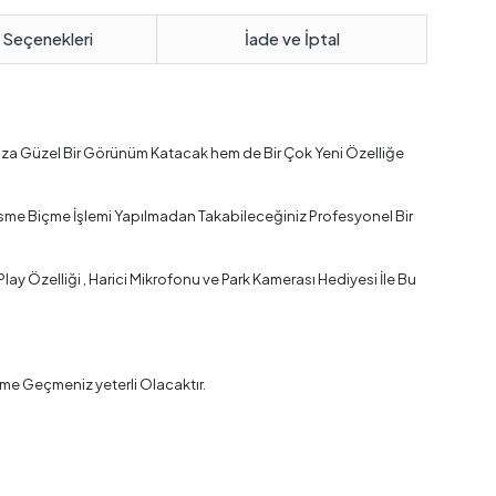
 Seçenekleri
İade ve İptal
nıza Güzel Bir Görünüm Katacak hem de Bir Çok Yeni Özelliğe
esme Biçme İşlemi Yapılmadan Takabileceğiniz Profesyonel Bir
y Özelliği , Harici Mikrofonu ve Park Kamerası Hediyesi İle Bu
me Geçmeniz yeterli Olacaktır.