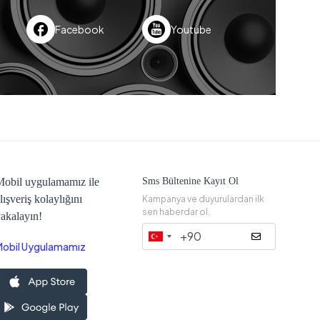
Facebook
Youtube
obil uygulamamız ile
Sms Bültenine Kayıt Ol
lışveriş kolaylığını
Kampanya ve duyurulardan ilk
sen haberdar ol.
akalayın!
Mobil Uygulamamız