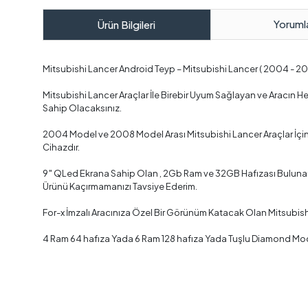
Yoruml
Ürün Bilgileri
Mitsubishi Lancer Android Teyp – Mitsubishi Lancer ( 2004 - 
Mitsubishi Lancer Araçlar İle Birebir Uyum Sağlayan ve Aracın
Sahip Olacaksınız.
2004 Model ve 2008 Model Arası Mitsubishi Lancer Araçlar İçin
Cihazdır.
9″ QLed Ekrana Sahip Olan , 2Gb Ram ve 32GB Hafızası Bulunan ,
Ürünü Kaçırmamanızı Tavsiye Ederim.
For-x İmzalı Aracınıza Özel Bir Görünüm Katacak Olan Mitsubis
4 Ram 64 hafıza Yada 6 Ram 128 hafıza Yada Tuşlu Diamond Mode