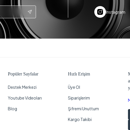
Instagram
Popüler Sayfalar
Hızlı Erişim
M
a
Destek Merkezi
Üye Ol
y
Youtube Videoları
Siparişlerim
Blog
Şifremi Unuttum
Kargo Takibi