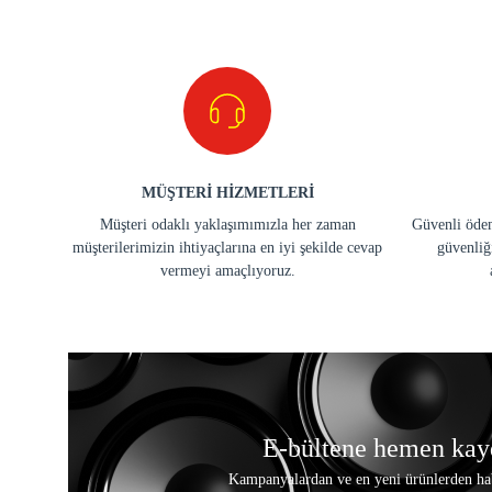
MÜŞTERİ HİZMETLERİ
Müşteri odaklı yaklaşımımızla her zaman
Güvenli ödem
müşterilerimizin ihtiyaçlarına en iyi şekilde cevap
güvenliğ
vermeyi amaçlıyoruz.
E-bültene hemen kay
Kampanyalardan ve en yeni ürünlerden ha