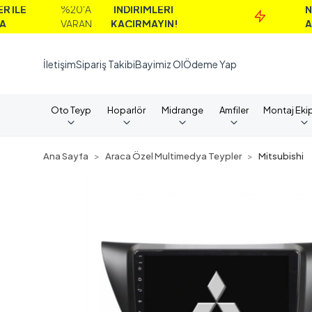
%20'A
İNDİRİMLERİ
NAKİT
VARAN
KAÇIRMAYIN!
ALIMLAR
İletişim
Sipariş Takibi
Bayimiz Ol
Ödeme Yap
Oto Teyp
Hoparlör
Midrange
Amfiler
Montaj Eki
Ana Sayfa
Araca Özel Multimedya Teypler
Mitsubishi