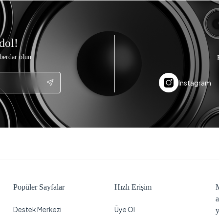
dol!
berdar olun.
Instagram
Popüler Sayfalar
Hızlı Erişim
M
a
Destek Merkezi
Üye Ol
y