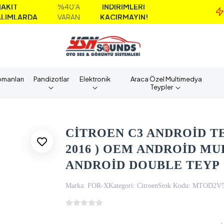
%40'A
İNDİRİMLERİ
M
DA
VARAN
KAÇIRMAYIN!
A
pmanları
Pandizotlar
Elektronik
Araca Özel Multimedya
Teypler
CİTROEN C3 ANDROİD TEY
2016 ) OEM ANDROİD MU
ANDROİD DOUBLE TEYP
Marka:
FOR-X
Kategori:
Citroen
Stok Kodu:
MTOD2V