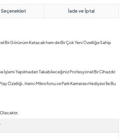
 Seçenekleri
İade ve İptal
zel Bir Görünüm Katacak hem de Bir Çok Yeni Özelliğe Sahip
e İşlemi Yapılmadan Takabileceğiniz Profesyonel Bir Cihazdır.
y Özelliği , Harici Mikrofonu ve Park Kamerası Hediyesi İle Bu
Olacaktır.
7