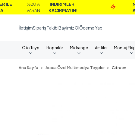
%20'A
İNDİRİMLERİ
NAKİT
VARAN
KAÇIRMAYIN!
ALIMLAR
İletişim
Sipariş Takibi
Bayimiz Ol
Ödeme Yap
Oto Teyp
Hoparlör
Midrange
Amfiler
Montaj Eki
Ana Sayfa
Araca Özel Multimedya Teypler
Citroen