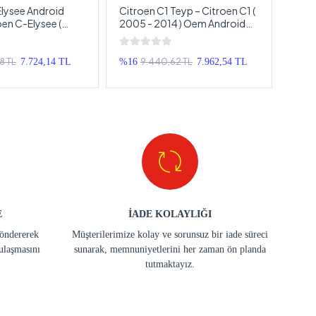
lysee Android
Citroen C1 Teyp – Citroen C1 (
Citr
oen C-Elysee (
2005 - 2014 ) Oem Android
( 20
4 ) Oem Android
Multimedya – Citroen C1
Mult
– Citroen C-
Android Double Teyp
Andr
oid Double Teyp
8 TL
9.440,62 TL
7.724,14 TL
%16
7.962,54 TL
%20
E
İADE KOLAYLIĞI
göndererek
Müşterilerimize kolay ve sorunsuz bir iade süreci
ulaşmasını
sunarak, memnuniyetlerini her zaman ön planda
tutmaktayız.