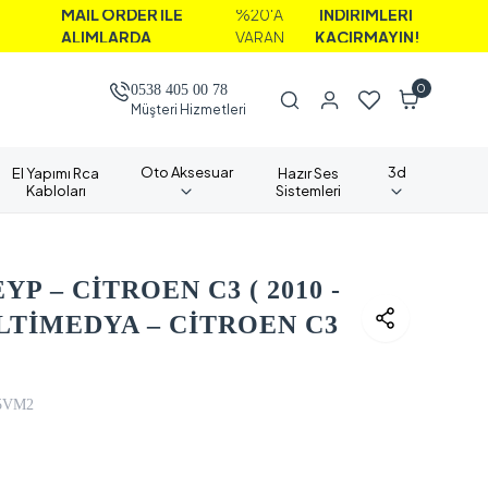
AİL ORDER İLE
%20'A
İNDİRİMLERİ
LIMLARDA
VARAN
KAÇIRMAYIN!
0
0538 405 00 78
Müşteri Hizmetleri
Oto Aksesuar
3d
El Yapımı Rca
Hazır Ses
Kabloları
Sistemleri
P – CİTROEN C3 ( 2010 -
LTİMEDYA – CİTROEN C3
5VM2