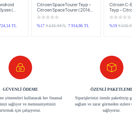
Android
Citroen SpaceTourer Teyp –
Citroen C-E
lysee (
Citroen SpaceTourer ( 2016+ )
Teyp – Citr
m Android
Oem Android Multimedya –
2012 - 202
oen C-
Citroen SpaceTourer Android
Multimedya 
EM Double
Double Teyp
Elysee Andr
9.535,98 TL
9.535,9
724,14 TL
%17
7.914,86 TL
%19
GÜVENLİ ÖDEME
ÖZENLİ PAKETLEM
e yöntemleri kullanarak her finansal
Siparişlerinizi özenle paketleyip 
inizi sağlıyor ve memnuniyetinizi
sağlam ve zarar görmeden sizlere 
artırmak için çalışıyoruz.
sağlıyoruz.