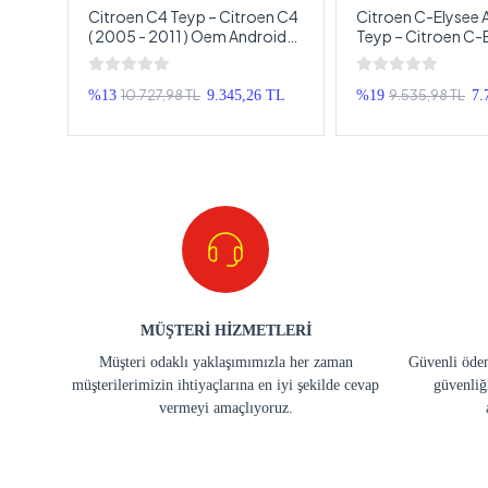
Citroen C4 Teyp – Citroen C4
Citroen C-Elysee 
)
( 2005 - 2011 ) Oem Android
Teyp – Citroen C-E
 –
Multimedya – Citroen C4
2012 - 2024 ) Oe
Android Double Teyp
Multimedya – Citr
Elysee Android O
10.727,98 TL
9.535,98 TL
TL
%13
9.345,26 TL
%19
7.
Teyp
MÜŞTERİ HİZMETLERİ
Müşteri odaklı yaklaşımımızla her zaman
Güvenli ödem
müşterilerimizin ihtiyaçlarına en iyi şekilde cevap
güvenliğ
vermeyi amaçlıyoruz.