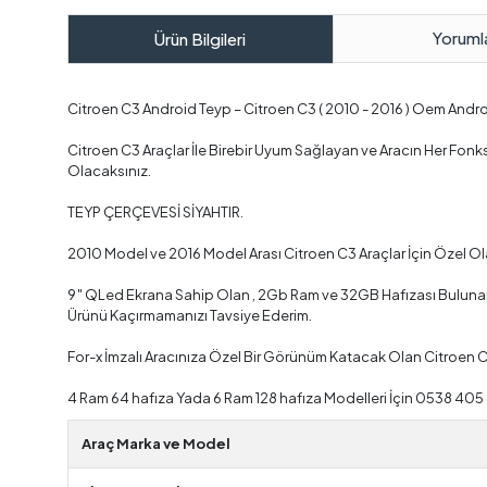
Yoruml
Ürün Bilgileri
Citroen C3 Android Teyp – Citroen C3 ( 2010 - 2016 ) Oem And
Citroen C3 Araçlar İle Birebir Uyum Sağlayan ve Aracın Her Fo
Olacaksınız.
TEYP ÇERÇEVESİ SİYAHTIR.
2010 Model ve 2016 Model Arası Citroen C3 Araçlar İçin Özel O
9″ QLed Ekrana Sahip Olan , 2Gb Ram ve 32GB Hafızası Bulunan ,
Ürünü Kaçırmamanızı Tavsiye Ederim.
For-x İmzalı Aracınıza Özel Bir Görünüm Katacak Olan Citroen 
4 Ram 64 hafıza Yada 6 Ram 128 hafıza Modelleri İçin 0538 405
Araç Marka ve Model