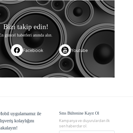
Bizi takip edin!
En güncel haberleri anında alın.
Facebook
Youtube
obil uygulamamız ile
Sms Bültenine Kayıt Ol
lışveriş kolaylığını
Kampanya ve duyurulardan ilk
sen haberdar ol.
akalayın!