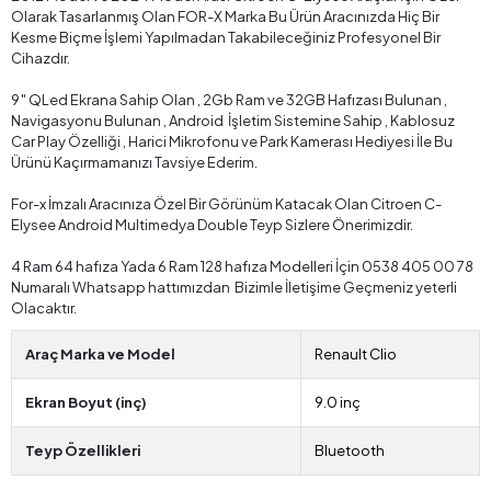
Olarak Tasarlanmış Olan FOR-X Marka Bu Ürün Aracınızda Hiç Bir
Kesme Biçme İşlemi Yapılmadan Takabileceğiniz Profesyonel Bir
Cihazdır.
9″ QLed Ekrana Sahip Olan , 2Gb Ram ve 32GB Hafızası Bulunan ,
Navigasyonu Bulunan , Android İşletim Sistemine Sahip , Kablosuz
Car Play Özelliği , Harici Mikrofonu ve Park Kamerası Hediyesi İle Bu
Ürünü Kaçırmamanızı Tavsiye Ederim.
For-x İmzalı Aracınıza Özel Bir Görünüm Katacak Olan Citroen C-
Elysee Android Multimedya Double Teyp Sizlere Önerimizdir.
4 Ram 64 hafıza Yada 6 Ram 128 hafıza Modelleri İçin 0538 405 00 78
Numaralı Whatsapp hattımızdan Bizimle İletişime Geçmeniz yeterli
Olacaktır.
Araç Marka ve Model
Renault Clio
Ekran Boyut (inç)
9.0 inç
Teyp Özellikleri
Bluetooth