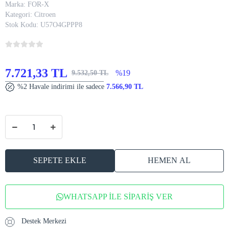
Marka:
FOR-X
Kategori:
Citroen
Stok Kodu:
U57O4GPPP8
7.721,33 TL
%19
9.532,50 TL
%2 Havale indirimi ile sadece
7.566,90 TL
SEPETE EKLE
HEMEN AL
WHATSAPP İLE SİPARİŞ VER
Destek Merkezi