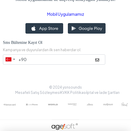
Mobil Uygulamamız
Sms Bültenine Kayıt Ol
Kampanya ve duyurulardan ilk sen haberdar ol.
© 2024 ysnsounds
Mesafeli Satış Sözleşmesi
KVKK Politikası
İptal ve İade Şartları