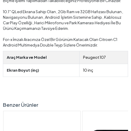
Biçme İşlemi Yapılmadan Takabileceğiniz Profesyonel Bir Cihazdır.
10.1″ QLed Ekrana Sahip Olan , 2Gb Ram ve 32GB Hafızası Bulunan ,
Navigasyonu Bulunan , Android İşletim Sistemine Sahip , Kablosuz
Car Play Özelliği , Harici Mikrofonu ve Park Kamerası Hediyesi İle Bu
Ürünü Kaçırmamanızı Tavsiye Ederim.
For-x İmzalı Aracınıza Özel Bir Görünüm Katacak Olan Citroen C1
Android Multimedya Double Teyp Sizlere Önerimizdir.
Araç Marka ve Model
Peugeot 107
Ekran Boyut (inç)
10 inç
Benzer Ürünler