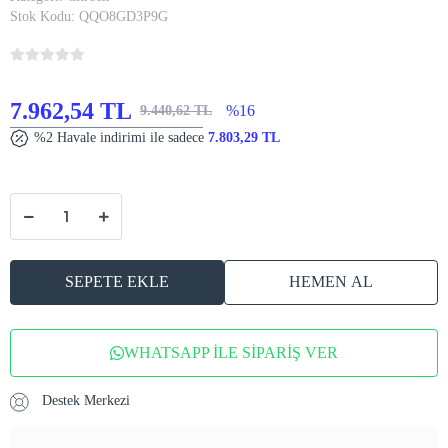
Stok Kodu:
QQO8GD3P9G
7.962,54 TL
%16
9.440,62 TL
%2 Havale indirimi ile sadece
7.803,29 TL
SEPETE EKLE
HEMEN AL
WHATSAPP İLE SİPARİŞ VER
Destek Merkezi