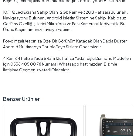
Biçme İşlemi Yapılmadan Takabileceğiniz Profesyonel Bir Cihazdır.
10.1″ QLed Ekrana Sahip Olan , 2Gb Ram ve 32GB Hafızası Bulunan ,
Navigasyonu Bulunan , Android İşletim Sistemine Sahip , Kablosuz
Car Play Özelliği , Harici Mikrofonu ve Park Kamerası Hediyesi İle Bu
Ürünü Kaçırmamanızı Tavsiye Ederim.
For-x İmzalı Aracınıza Özel Bir Görünüm Katacak Olan Dacia Duster
Android Multimedya Double Teyp Sizlere Önerimizdir.
4 Ram 64 hafıza Yada 6 Ram 128 hafıza Yada Tuşlu Diamond Modelleri
İçin 0538 405 00 78 Numaralı Whatsapp hattımızdan Bizimle
İletişime Geçmeniz yeterli Olacaktır.
Benzer Ürünler