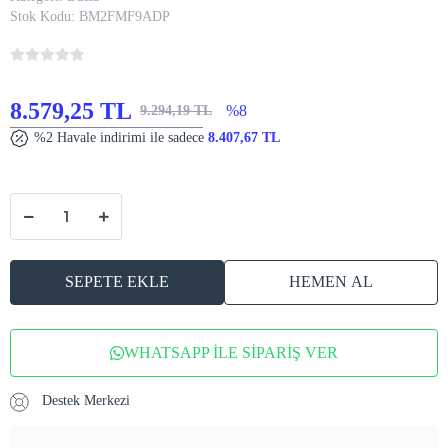
Stok Kodu:
BM2FMF9ADP
8.579,25 TL
%8
9.294,19 TL
%2 Havale indirimi ile sadece
8.407,67 TL
SEPETE EKLE
HEMEN AL
WHATSAPP İLE SİPARİŞ VER
Destek Merkezi