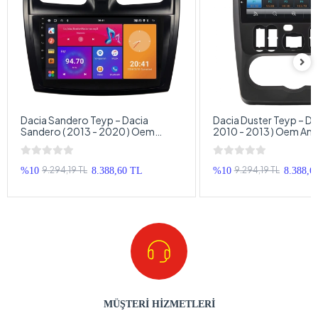
Dacia Sandero Teyp – Dacia
Dacia Duster Teyp – Dac
Sandero ( 2013 - 2020 ) Oem
2010 - 2013 ) Oem And
Android Multimedya – Dacia
Multimedya – Dacia Du
Sandero Android Double Teyp
Double Teyp
9.294,19 TL
9.294,19 TL
%10
8.388,60 TL
%10
8.388,6
MÜŞTERİ HİZMETLERİ