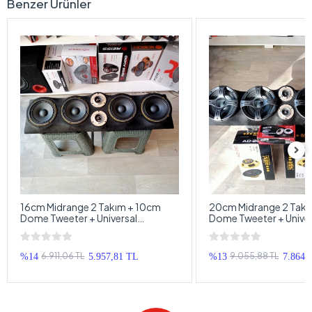
Benzer Ürünler
16cm Midrange 2 Takım + 10cm
20cm Midrange 2 Takı
Dome Tweeter + Universal
Dome Tweeter + Univer
Pandizot - Ekonomik Set
Pandizot - Hazır Ses Si
6.911,06 TL
9.055,88 TL
%14
5.957,81 TL
%13
7.864,