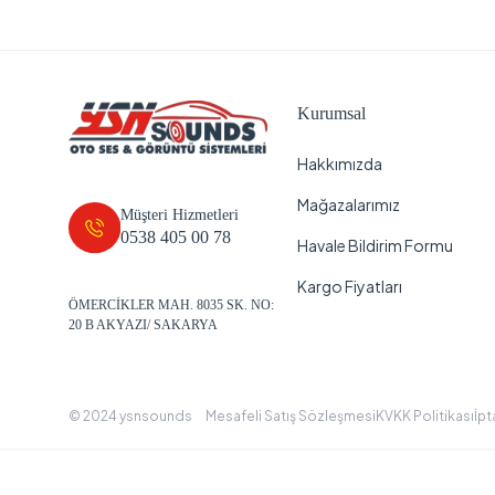
Kurumsal
Hakkımızda
Mağazalarımız
Müşteri Hizmetleri
0538 405 00 78
Havale Bildirim Formu
Kargo Fiyatları
ÖMERCİKLER MAH. 8035 SK. NO:
20 B AKYAZI/ SAKARYA
© 2024 ysnsounds
Mesafeli Satış Sözleşmesi
KVKK Politikası
İpt