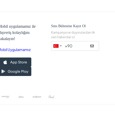
obil uygulamamız ile
Sms Bültenine Kayıt Ol
lışveriş kolaylığını
Kampanya ve duyurulardan ilk
sen haberdar ol.
akalayın!
Mobil Uygulamamız