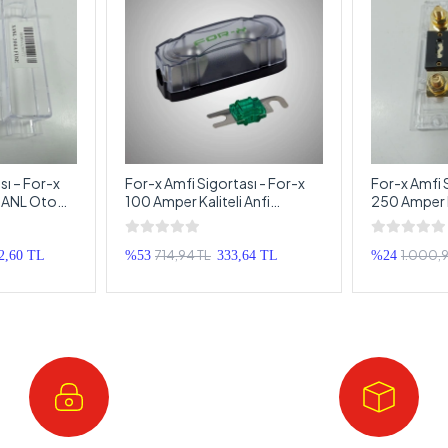
sı – For-x
For-x Amfi Sigortası - For-x
For-x Amfi 
i ANL Oto
100 Amper Kaliteli Anfi
250 Amper K
Sigortası
Anfi Sigorta
714,94 TL
1.000,9
2,60 TL
%53
333,64 TL
%24