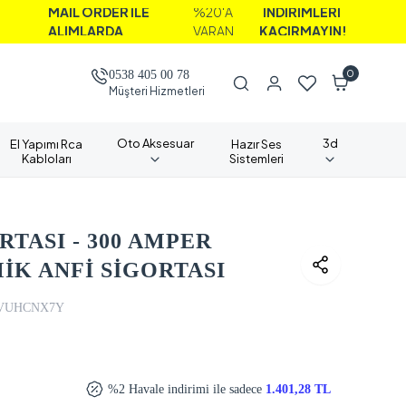
İL ORDER İLE
%20'A
İNDİRİMLERİ
IMLARDA
VARAN
KAÇIRMAYIN!
0
0538 405 00 78
Müşteri Hizmetleri
Oto Aksesuar
3d
El Yapımı Rca
Hazır Ses
Kabloları
Sistemleri
RTASI - 300 AMPER
İK ANFİ SİGORTASI
VUHCNX7Y
%2 Havale indirimi ile sadece
1.401,28 TL