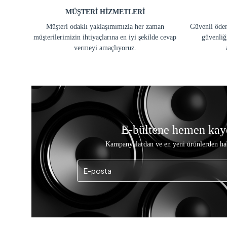
MÜŞTERİ HİZMETLERİ
Müşteri odaklı yaklaşımımızla her zaman
Güvenli ödem
müşterilerimizin ihtiyaçlarına en iyi şekilde cevap
güvenliğ
vermeyi amaçlıyoruz.
E-bültene hemen kay
Kampanyalardan ve en yeni ürünlerden ha