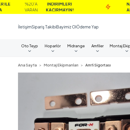
%20'A
İNDİRİMLERİ
NAKİT
VARAN
KAÇIRMAYIN!
ALIMLARD
İletişim
Sipariş Takibi
Bayimiz Ol
Ödeme Yap
Oto Teyp
Hoparlör
Midrange
Amfiler
Montaj Eki
Ana Sayfa
Montaj Ekipmanları
Amfi Sigortası