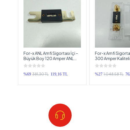
For-x ANL Amfi Sigortası İçi –
For-x Amfi Sigorta
Büyük Boy 120 Amper ANL
300 Amper Kalitel
rtası
Sigorta – Anfi Sigortası
Anfi Sigortası
381,30 TL
1.048,58 TL
%69
119,16 TL
%27
76