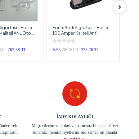
Sigortası – For-x
For-x Amfi Sigortası - For-x
For-x
aliteli ANL Oto
100 Amper Kaliteli Anfi
150 A
sı
Sigortası - Oto Amfi Sigortası
Sigo
100 Amper
8 TL
715,20 TL
762,88 TL
%53
333,76 TL
%48
E
İADE KOLAYLIĞI
göndererek
Müşterilerimize kolay ve sorunsuz bir iade süreci
ulaşmasını
sunarak, memnuniyetlerini her zaman ön planda
tutmaktayız.