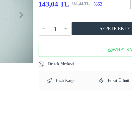
143,04 TL
%63
381,44 TL
SEPETE EKLE
WHATSAP
Destek Merkezi
Hızlı Kargo
Fırsat Ürünü