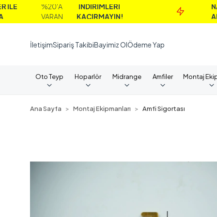
%20'A
İNDİRİMLERİ
NAKİT
VARAN
KAÇIRMAYIN!
ALIMLAR
İletişim
Sipariş Takibi
Bayimiz Ol
Ödeme Yap
Oto Teyp
Hoparlör
Midrange
Amfiler
Montaj Eki
Ana Sayfa
Montaj Ekipmanları
Amfi Sigortası