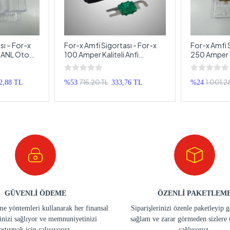
sı – For-x
For-x Amfi Sigortası - For-x
For-x Amfi 
i ANL Oto
100 Amper Kaliteli Anfi
250 Amper K
Sigortası
Anfi Sigorta
715,20 TL
1.001,2
2,88 TL
%53
333,76 TL
%24
GÜVENLİ ÖDEME
ÖZENLİ PAKETLEM
e yöntemleri kullanarak her finansal
Siparişlerinizi özenle paketleyip 
inizi sağlıyor ve memnuniyetinizi
sağlam ve zarar görmeden sizlere 
artırmak için çalışıyoruz.
sağlıyoruz.