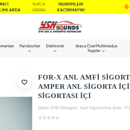
%40'A
İNDİRİMLERİ
M
DA
VARAN
KAÇIRMAYIN!
A
pmanları
Pandizotlar
Elektronik
Araca Özel Multimedya
Teypler
FOR-X ANL AMFİ SİGORTA
AMPER ANL SİGORTA İÇİ 
SİGORTASI İÇİ
Marka:
FOR-X
Kategori:
Amfi Sigortası
Stok Kodu:
TG