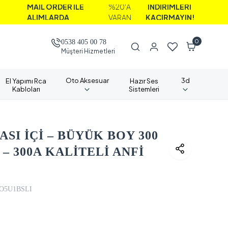
AİL ORDER İLE
%20'A
İNDİRİMLERİ
LIMLARDA
VARAN
KAÇIRMAYIN!
0
0538 405 00 78
Müşteri Hizmetleri
Oto Aksesuar
3d
El Yapımı Rca
Hazır Ses
Kabloları
Sistemleri
SI İÇİ – BÜYÜK BOY 300
– 300A KALİTELİ ANFİ
O5U1BSLI