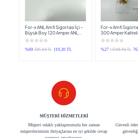
For-x ANL Amfi Sigortası İçi –
For-x Amfi Sigorta
Büyük Boy 120 Amper ANL
300 Amper Kalitel
Sigorta – Anfi Sigortası
Anfi Sigortası
381,44 TL
1.048,96 TL
%69
119,20 TL
%27
76
MÜŞTERİ HİZMETLERİ
Müşteri odaklı yaklaşımımızla her zaman
Güvenli ödem
müşterilerimizin ihtiyaçlarına en iyi şekilde cevap
güvenliğ
vermeyi amaçlıyoruz.