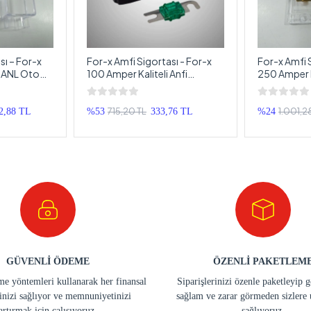
sı – For-x
For-x Amfi Sigortası - For-x
For-x Amfi 
i ANL Oto
100 Amper Kaliteli Anfi
250 Amper K
Sigortası
Anfi Sigorta
715,20 TL
1.001,2
2,88 TL
%53
333,76 TL
%24
GÜVENLİ ÖDEME
ÖZENLİ PAKETLEM
e yöntemleri kullanarak her finansal
Siparişlerinizi özenle paketleyip 
inizi sağlıyor ve memnuniyetinizi
sağlam ve zarar görmeden sizlere 
artırmak için çalışıyoruz.
sağlıyoruz.