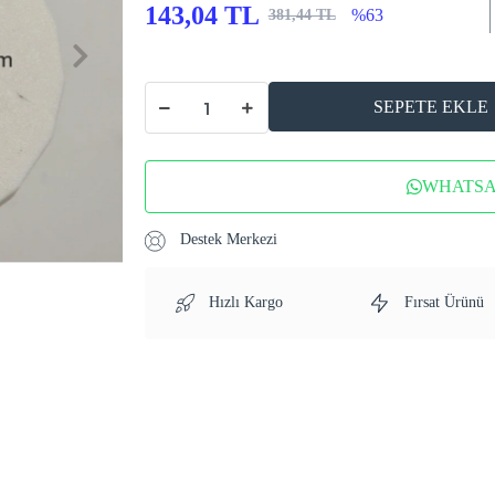
143,04 TL
%63
381,44 TL
SEPETE EKLE
WHATSAP
Destek Merkezi
Hızlı Kargo
Fırsat Ürünü