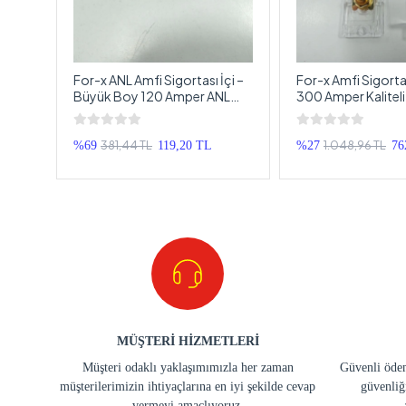
For-x ANL Amfi Sigortası İçi –
For-x Amfi Sigorta
Büyük Boy 120 Amper ANL
300 Amper Kalitel
Sigorta – Anfi Sigortası
Anfi Sigortası
381,44 TL
1.048,96 TL
%69
119,20 TL
%27
76
MÜŞTERİ HİZMETLERİ
Müşteri odaklı yaklaşımımızla her zaman
Güvenli ödem
müşterilerimizin ihtiyaçlarına en iyi şekilde cevap
güvenliğ
vermeyi amaçlıyoruz.