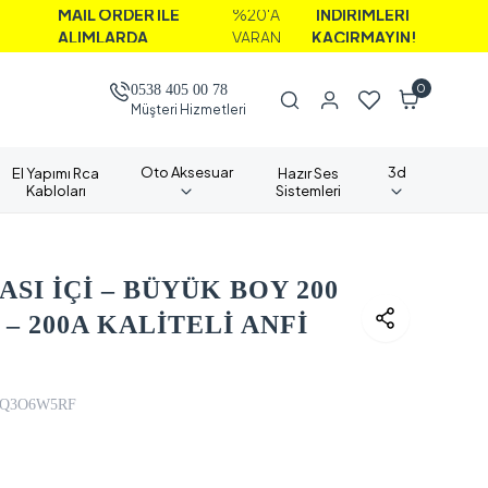
AİL ORDER İLE
%20'A
İNDİRİMLERİ
LIMLARDA
VARAN
KAÇIRMAYIN!
0
0538 405 00 78
Müşteri Hizmetleri
Oto Aksesuar
3d
El Yapımı Rca
Hazır Ses
Kabloları
Sistemleri
SI İÇİ – BÜYÜK BOY 200
– 200A KALİTELİ ANFİ
Q3O6W5RF