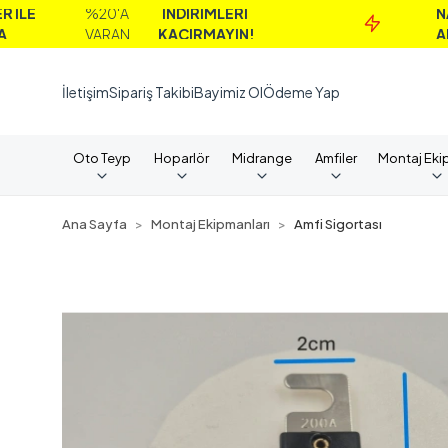
%20'A
İNDİRİMLERİ
NAKİT
VARAN
KAÇIRMAYIN!
ALIMLARD
İletişim
Sipariş Takibi
Bayimiz Ol
Ödeme Yap
Oto Teyp
Hoparlör
Midrange
Amfiler
Montaj Eki
Ana Sayfa
Montaj Ekipmanları
Amfi Sigortası