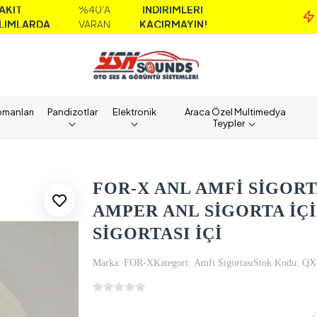
%40'A
İNDİRİMLERİ
M
A
VARAN
KAÇIRMAYIN!
A
pmanları
Pandizotlar
Elektronik
Araca Özel Multimedya
Teypler
FOR-X ANL AMFİ SİGORTA
AMPER ANL SİGORTA İÇİ 
SİGORTASI İÇİ
Marka:
FOR-X
Kategori:
Amfi Sigortası
Stok Kodu:
QX