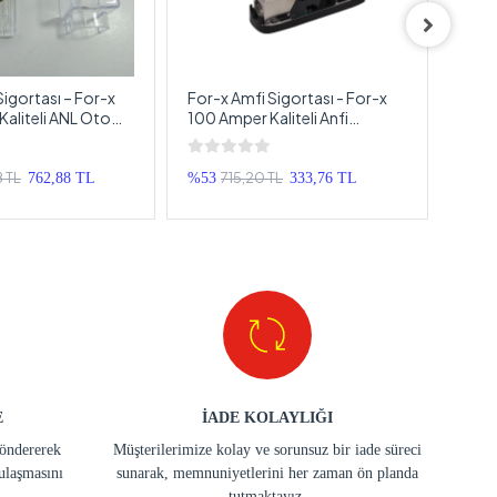
Sigortası – For-x
For-x Amfi Sigortası - For-x
For-x
aliteli ANL Oto
100 Amper Kaliteli Anfi
150 A
sı
Sigortası - Oto Amfi Sigortası
Sigo
100 Amper
8 TL
715,20 TL
762,88 TL
%53
333,76 TL
%48
E
İADE KOLAYLIĞI
göndererek
Müşterilerimize kolay ve sorunsuz bir iade süreci
ulaşmasını
sunarak, memnuniyetlerini her zaman ön planda
tutmaktayız.