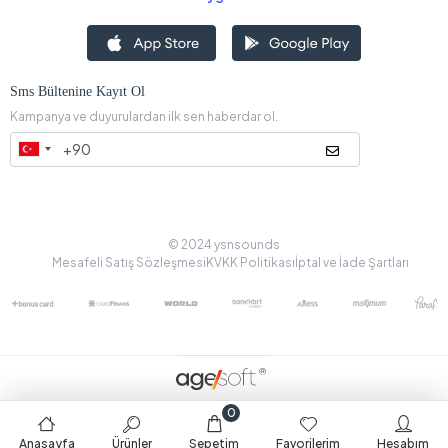
Sms Bültenine Kayıt Ol
Kampanya ve duyurulardan ilk sen haberdar ol.
© 2024 ysnsounds
Mesafeli Satış Sözleşmesi
KVKK Politikası
İptal ve İade Şartları
0
Anasayfa
Ürünler
Sepetim
Favorilerim
Hesabım