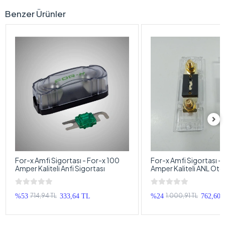
Benzer Ürünler
For-x Amfi Sigortası - For-x 100
For-x Amfi Sigortası –
Amper Kaliteli Anfi Sigortası
Amper Kaliteli ANL Oto
Sigortası
714,94 TL
1.000,91 TL
%53
333,64 TL
%24
762,60 