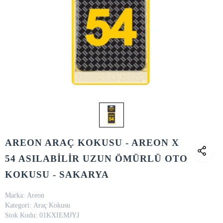
AREON ARAÇ KOKUSU - AREON X
54 ASILABİLİR UZUN ÖMÜRLÜ OTO
KOKUSU - SAKARYA
Marka:
Areon
Kategori:
Araç Kokusu
Stok Kodu:
01KXIEMJYJ