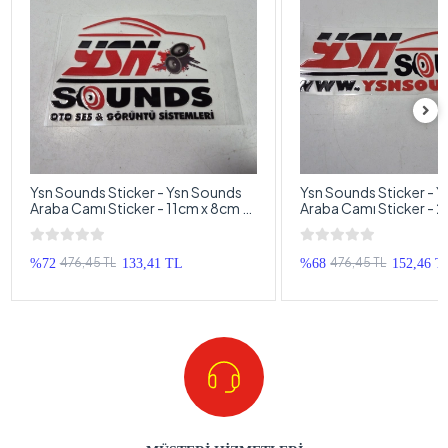
Ysn Sounds Sticker - Ysn Sounds
Ysn Sounds Sticker - 
Araba Camı Sticker - 11cm x 8cm -
Araba Camı Sticker - 
Ysn Sounds Arma Sticker
YsnSoundsCom Arma S
476,45 TL
476,45 TL
%72
133,41 TL
%68
152,46 T