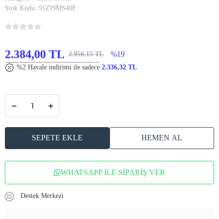
Stok Kodu:
91ZI9MS40F
2.384,00 TL
%19
2.956,15 TL
%2 Havale indirimi ile sadece
2.336,32 TL
SEPETE EKLE
HEMEN AL
WHATSAPP İLE SİPARİŞ VER
Destek Merkezi