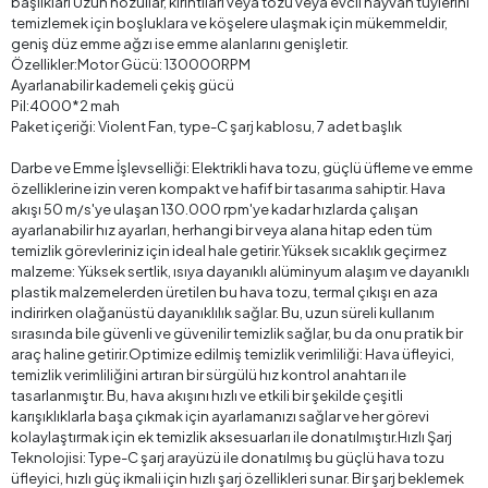
başlıkları Uzun nozullar, kırıntıları veya tozu veya evcil hayvan tüylerini
temizlemek için boşluklara ve köşelere ulaşmak için mükemmeldir,
geniş düz emme ağzı ise emme alanlarını genişletir.
Özellikler:Motor Gücü: 130000RPM
Ayarlanabilir kademeli çekiş gücü
Pil:4000*2 mah
Paket içeriği: Violent Fan, type-C şarj kablosu, 7 adet başlık
Darbe ve Emme İşlevselliği: Elektrikli hava tozu, güçlü üfleme ve emme
özelliklerine izin veren kompakt ve hafif bir tasarıma sahiptir. Hava
akışı 50 m/s'ye ulaşan 130.000 rpm'ye kadar hızlarda çalışan
ayarlanabilir hız ayarları, herhangi bir veya alana hitap eden tüm
temizlik görevleriniz için ideal hale getirir.Yüksek sıcaklık geçirmez
malzeme: Yüksek sertlik, ısıya dayanıklı alüminyum alaşım ve dayanıklı
plastik malzemelerden üretilen bu hava tozu, termal çıkışı en aza
indirirken olağanüstü dayanıklılık sağlar. Bu, uzun süreli kullanım
sırasında bile güvenli ve güvenilir temizlik sağlar, bu da onu pratik bir
araç haline getirir.Optimize edilmiş temizlik verimliliği: Hava üfleyici,
temizlik verimliliğini artıran bir sürgülü hız kontrol anahtarı ile
tasarlanmıştır. Bu, hava akışını hızlı ve etkili bir şekilde çeşitli
karışıklıklarla başa çıkmak için ayarlamanızı sağlar ve her görevi
kolaylaştırmak için ek temizlik aksesuarları ile donatılmıştır.Hızlı Şarj
Teknolojisi: Type-C şarj arayüzü ile donatılmış bu güçlü hava tozu
üfleyici, hızlı güç ikmali için hızlı şarj özellikleri sunar. Bir şarj beklemek