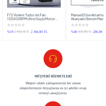
F72 Violent Turbo Jet Fan
Manuel El Sıvı Aktarma
130000RPM Ultra Güçlü Motor
Akaryakıt Benzin Mazo
Güçlü Vakum 4000MAH Bataryalı
Pompası Seti
Üflemeli
2.956,15 TL
476,80 TL
%19
2.384,00 TL
%40
286,08 T
MÜŞTERİ HİZMETLERİ
Müşteri odaklı yaklaşımımızla her zaman
müşterilerimizin ihtiyaçlarına en iyi şekilde cevap
vermeyi amaçlıyoruz.