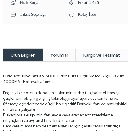
Hızlı Kargo
Fırsat Ürünü
Taksit Seçeneği
Kolay İade
Yorumlar
Kargo ve Teslimat
Ürün Bilgileri
F1 Violent Turbo Jet Fan 130000RPM Ultra Güçlü Motor Güçlü Vakum
4000MAH Bataryalı Üflemeli
Fırçasız bir motorla donatılmış olan mini turbo fan, basınçlı havayı
güçlendirmek için gelişmiş teknolojiyi uyarlayarak vakumlama ve
üflemeyi eşit derecede güçlü hale getirir! Barbekü fanı ve lastik şişirici
olarak da çalışabilir.
Bu kablosuz el tipi mini fan, evde veya arabada toz temizleme
ihtiyaçlarınıza uygun 3 farklı kademe sunar.
Hem vakumlama hem de üfleme işlevleri için çeşitli çıkarılabilir fırça