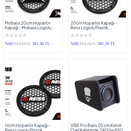
Mobass 20cm Hoparlör
20cm Hoparlör Kapağı -
Kapağı - Mobass Logolu
Reiss Logolu Plastik
Plastik Midrange Hoparlör
Midrange Hoparlör Kapak 20
Kapak 20 cm - 2 Adet
cm - 2 Adet
953,25 TL
953,25 TL
%60
381,30 TL
%60
381,30 TL
16cm Hoparlör Kapağı -
VİBE Pro Bass 20 cm Kendi
Reiss Logolu Plastik
Özel Kabininde 2400w 800