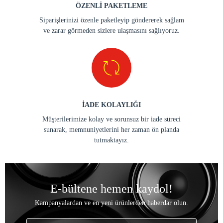
ÖZENLİ PAKETLEME
Siparişlerinizi özenle paketleyip göndererek sağlam
ve zarar görmeden sizlere ulaşmasını sağlıyoruz.
İADE KOLAYLIĞI
Müşterilerimize kolay ve sorunsuz bir iade süreci
sunarak, memnuniyetlerini her zaman ön planda
tutmaktayız.
E-bültene hemen kaydol!
Kampanyalardan ve en yeni ürünlerden haberdar olun.