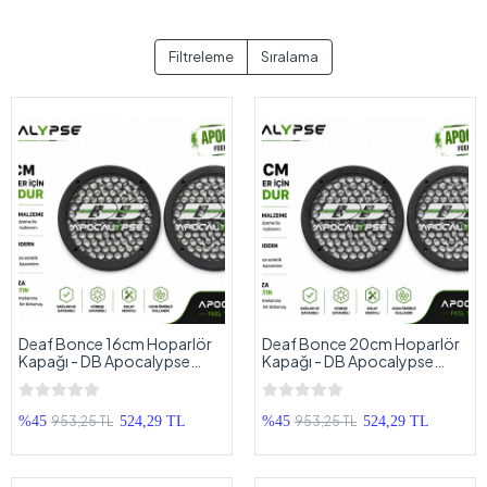
Filtreleme
Sıralama
Deaf Bonce 16cm Hoparlör
Deaf Bonce 20cm Hoparlör
Kapağı - DB Apocalypse
Kapağı - DB Apocalypse
Logolu Kaliteli Plastik
Logolu Kaliteli Plastik
Midrange Hoparlör Kapak 16
Midrange Hoparlör Kapak 20
cm - 2 Adet
cm - 2 Adet
953,25 TL
953,25 TL
%45
524,29 TL
%45
524,29 TL