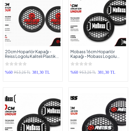
20cm Hoparlör Kapağı -
Mobass 16cm Hoparlör
Reiss Logolu Kaliteli Plastik
Kapağı - Mobass Logolu
Midrange Hoparlör Kapak 20
Plastik Midrange Hoparlör
cm - 2 Adet
Kapak 16 cm - 2 Adet
953,25 TL
953,25 TL
%60
381,30 TL
%60
381,30 TL