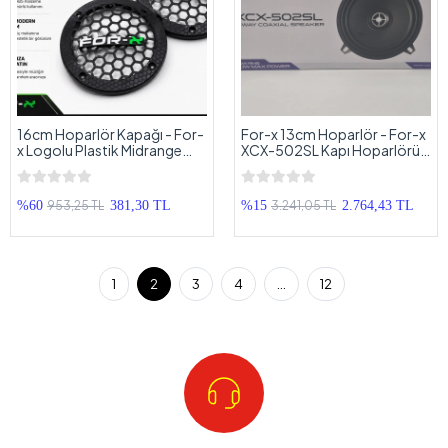
16cm Hoparlör Kapağı - For-
For-x 13cm Hoparlör - For-x
x Logolu Plastik Midrange
XCX-502SL Kapı Hoparlörü
Hoparlör Kapak 16 cm - 2
13 cm - For-x Profesyonel
Adet
Hoparlör 13cm
953,25 TL
3.241,05 TL
%60
381,30 TL
%15
2.764,43 TL
1
2
3
4
...
12