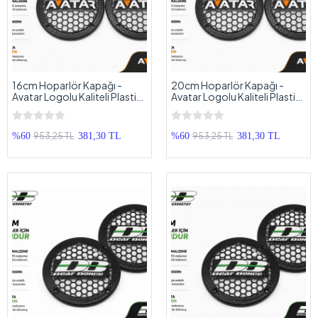
16cm Hoparlör Kapağı -
20cm Hoparlör Kapağı -
Avatar Logolu Kaliteli Plastik
Avatar Logolu Kaliteli Plastik
Midrange Hoparlör Kapak 16
Midrange Hoparlör Kapak 20
cm - 2 Adet
cm - 2 Adet
953,25 TL
953,25 TL
%60
381,30 TL
%60
381,30 TL