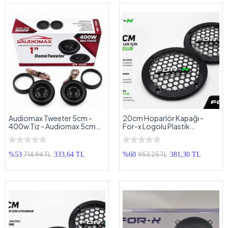
Audiomax Tweeter 5cm -
20cm Hoparlör Kapağı -
400w Tiz - Audiomax 5cm
For-x Logolu Plastik
Kapı ve Direk Tweeter
Midrange Hoparlör Kapak 20
cm - 2 Adet
714,94 TL
953,25 TL
%53
333,64 TL
%60
381,30 TL