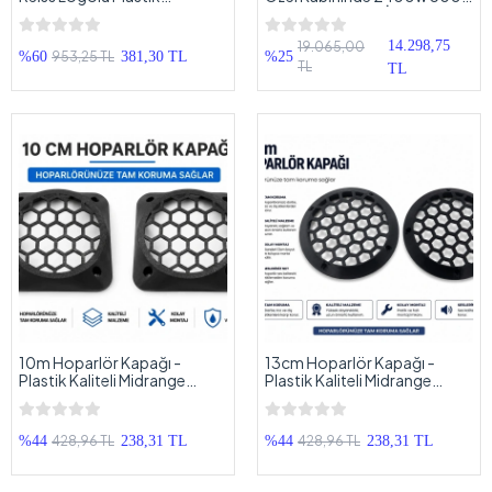
Midrange Hoparlör Kapak 16
RMS 2+2 OHM , VİBE BDMIT8
cm - 2 Adet
20cm Çift Bobin Kabinli Bass
14.298,75
19.065,00
953,25 TL
%60
381,30 TL
%25
TL
TL
10m Hoparlör Kapağı -
13cm Hoparlör Kapağı -
Plastik Kaliteli Midrange
Plastik Kaliteli Midrange
Hoparlör Kapak 10 cm - 2
Hoparlör Kapak 13 cm - 2
Adet
Adet
428,96 TL
428,96 TL
%44
238,31 TL
%44
238,31 TL