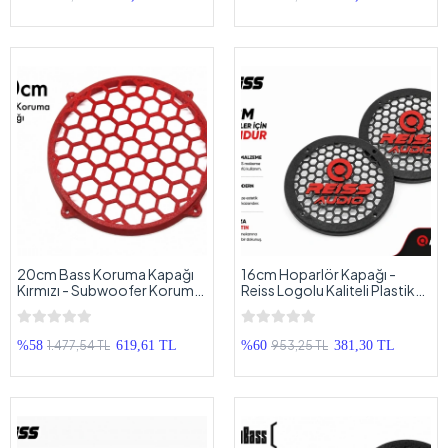
20cm Bass Koruma Kapağı
16cm Hoparlör Kapağı -
Kırmızı - Subwoofer Koruma
Reiss Logolu Kaliteli Plastik
Kapağı 20cm - 1 Adet
Midrange Hoparlör Kapak 16
cm - 2 Adet
1.477,54 TL
953,25 TL
%58
619,61 TL
%60
381,30 TL