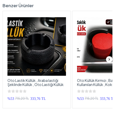
Benzer Ürünler
Oto Lastik Küllük , Araba lastiği
Oto Küllük Kırmızı , Ba
Şeklinde Küllük , Oto Lastiği Küllük
Kullanılan Küllük , Koku
Kapaklı Araba Küllüğü
715,20 TL
715,20 TL
%53
333,76 TL
%53
333,76 T