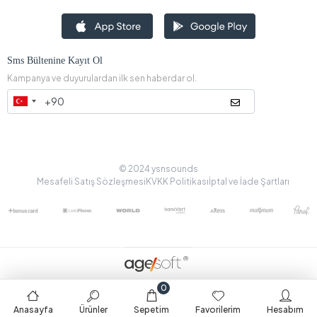
Sms Bültenine Kayıt Ol
Kampanya ve duyurulardan ilk sen haberdar ol.
© 2024 ysnsounds
Mesafeli Satış Sözleşmesi
KVKK Politikası
İptal ve İade Şartları
0
Anasayfa
Ürünler
Sepetim
Favorilerim
Hesabım