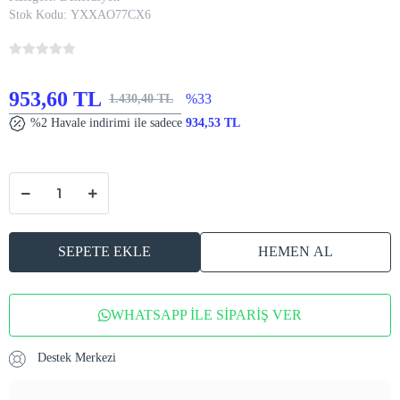
Stok Kodu:
YXXAO77CX6
953,60 TL
%33
1.430,40 TL
%2 Havale indirimi ile sadece
934,53 TL
SEPETE EKLE
HEMEN AL
WHATSAPP İLE SİPARİŞ VER
Destek Merkezi