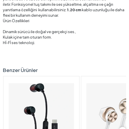
iletir. Fonksiyonel tuş takımı ile ses yükseltme, alçaltma ve çağrı
yanıtlama özelliğini kullanabilirsiniz.
1.20 cm
kablo uzunluğu ile daha
flexi bir kullanım deneyimi sunar.
Ürün Özellikleri
Dinamik sürücü ile doğal ve gerçekçi ses.,
Kulak içine tam oturan form.
Hİ-Fİ ses teknoloji.
Benzer Ürünler