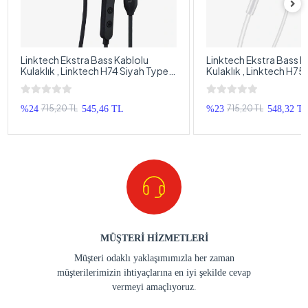
Linktech Ekstra Bass Kablolu
Linktech Ekstra Bass K
Kulaklık , Linktech H74 Siyah Type-
Kulaklık , Linktech H7
C Mikrofonlu Metal Kablolu Kulak
C Mikrofonlu Metal Kab
İçi Kulaklık , Premium Type-C
, Premium Type-C Kabl
Kablolu Kulaklık
715,20 TL
715,20 TL
%24
545,46 TL
%23
548,32 T
MÜŞTERİ HİZMETLERİ
Müşteri odaklı yaklaşımımızla her zaman
müşterilerimizin ihtiyaçlarına en iyi şekilde cevap
vermeyi amaçlıyoruz.