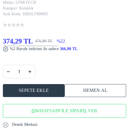
Marka:
LİNKTECH
Kategori:
Kulaklık
Stok Kodu:
HIB3LFBMM3
374,29 TL
%22
476,80 TL
%2 Havale indirimi ile sadece
366,80 TL
SEPETE EKLE
HEMEN AL
WHATSAPP İLE SİPARİŞ VER
Destek Merkezi