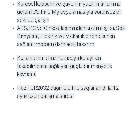
Deste
Pil Türü
CR2032 Düğme Pili
Mater
ABS, PC ve Çinko Alaşım
Pil Öz