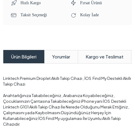
Kullanabileceğiniz İOS Find My uygulaması İle Uyumlu Akıllı Takip
Cihazıdır.
G101 
tam d
Cihazı
Sağla
aydan
donat
kolay
Ayrıc
konuml
Ü