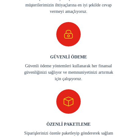
ÖZENLİ PAKETLEME
Siparişlerinizi özenle paketleyip göndererek sağlam
ve zarar görmeden sizlere ulaşmasını sağlıyoruz.
İADE KOLAYLIĞI
Müşterilerimize kolay ve sorunsuz bir iade süreci
sunarak, memnuniyetlerini her zaman ön planda
tutmaktayız.
E-bültene hemen kaydol!
Kampanyalardan ve en yeni ürünlerden haberdar olun.