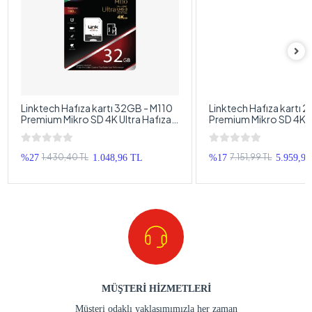
MÜŞTERİ HİZMETLERİ
Müşteri odaklı yaklaşımımızla her zaman
müşterilerimizin ihtiyaçlarına en iyi şekilde cevap
vermeyi amaçlıyoruz.
GÜVENLİ ÖDEME
Güvenli ödeme yöntemleri kullanarak her finansal
güvenliğinizi sağlıyor ve memnuniyetinizi artırmak
için çalışıyoruz.