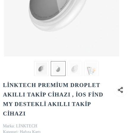
Marka:
LİNKTECH
Kategori:
Hafıza Kartı
Stok Kodu:
A8MM4S53KK
1.144,32 TL
%20
1.430,40 TL
%2 Havale indirimi ile sadece
1.121,43 TL
SEPETE EKLE
HEMEN AL
WHATSAPP İLE SİPARİŞ VER