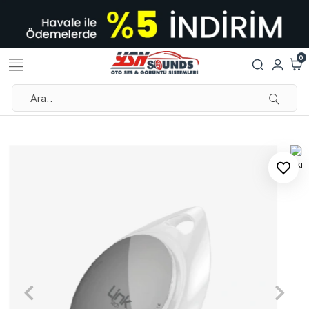
0
LİNKTECH PREMİUM DROPLET
AKILLI TAKİP CİHAZI , İOS FİND
MY DESTEKLİ AKILLI TAKİP
CİHAZI