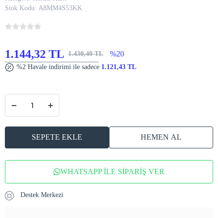
Destek Merkezi
Hızlı Kargo
Fırsat Ürünü
Taksit Seçeneği
Kolay İade
Yorumlar
Kargo ve Teslimat
Ürün Bilgileri
Linktech Premium Droplet Akıllı Takip Cihazı , İOS Find My Destekli Akıllı
Takip Cİhazı
Anahtarlığınıza Takabileceğiniz , Arabanıza Koyabileceğiniz ,
Çocuklarınızın Çantasına Takabileceğiniz iPhone yani İOS Destekli
Linktech G101 Akıllı Takip Cİhazı İle Nerede Olduğunu Merak Ettiğiniz ,
Çalışmasını yada Kaybolmasını Düşündüğünüz Herşey İçin