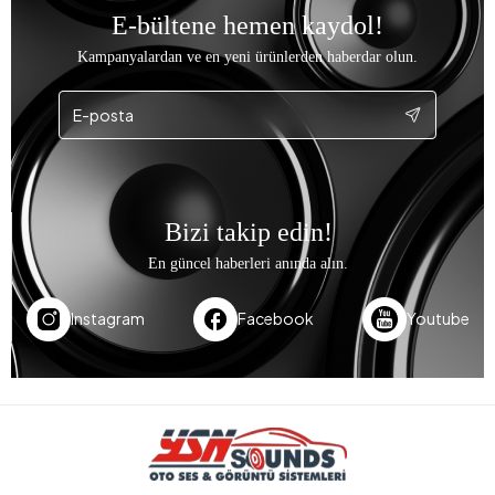
ÖZENLİ PAKETLEME
Siparişlerinizi özenle paketleyip göndererek sağlam
ve zarar görmeden sizlere ulaşmasını sağlıyoruz.
İADE KOLAYLIĞI
Müşterilerimize kolay ve sorunsuz bir iade süreci
sunarak, memnuniyetlerini her zaman ön planda
tutmaktayız.
E-bültene hemen kaydol!
Kampanyalardan ve en yeni ürünlerden haberdar olun.