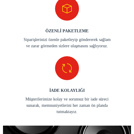
MÜŞTERİ HİZMETLERİ
Müşteri odaklı yaklaşımımızla her zaman
müşterilerimizin ihtiyaçlarına en iyi şekilde cevap
vermeyi amaçlıyoruz.
GÜVENLİ ÖDEME
Güvenli ödeme yöntemleri kullanarak her finansal
güvenliğinizi sağlıyor ve memnuniyetinizi artırmak
için çalışıyoruz.