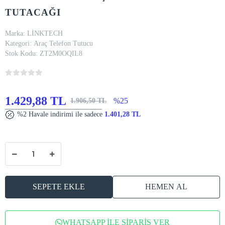
LİNKTECH WİRELESS ŞARJ ALETİ
VE ARAÇ TELEFON TUTUCU -
HAVALANDIRMA YADA TORPİDODA
KULLANILABİLİR ŞARJLI TELEFON
TUTACAĞI