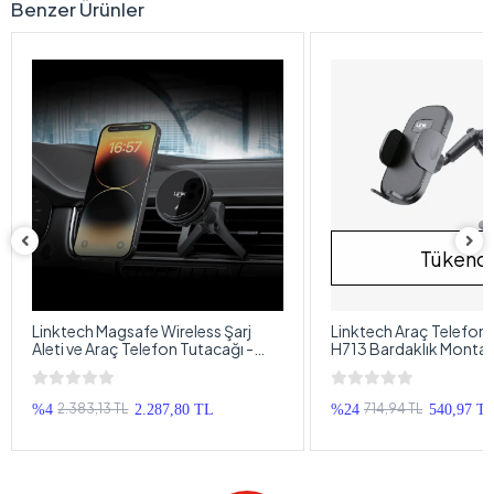
havalandırma çıkışına hem de düz yüzeylere monte edilebilen bu
tutacak, şık tasarımı ve gelişmiş güvenlik özellikleriyle öne çıkar.
Ürün Özellikleri
15W kablosuz hızlı şarj desteği
3 eksen kontrolü ile otomatik sıkıştırma
Stabil havalandırma kancası ile sağlam sabitleme
Silikon ped ile 360° dönebilir montaj yapısı
Yabancı nesne algılama (FOD) özelliği
Tek elle kolay kullanım
Aşırı şarj, aşırı ısınma ve kısa devre koruması
Portre ve manzara modları için tam ayarlanabilirlik
Evrensel montaj uyumluluğu
4.7" – 6.9" boyutundaki telefonlarla uyumluluk​
Benzer Ürünler