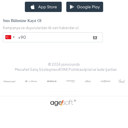
ÖMERCİKLER MAH. 8035 SK. NO: 20 B AKYAZI/ SAKARYA
Kurumsal
Popüler Sayfalar
Hızlı Erişim
Mobil uygulamamız ile alışveriş kolaylığını yakalayın!
Mobil Uygulamamız