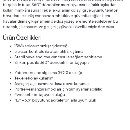
Hızlı Kargo
Fırsat Ürünü
Taksit Seçeneği
Kolay İade
Yorumlar
Kargo ve Teslimat
Ürün Bilgileri
Linktech Wireless Şarj Aleti ve Araç Telefon Tutucu - Havalandırma
yada Torpidoda Kullanılabilir Şarjlı Telefon Tutacağı
W750 Vakumlu Type-C Telefon Tutacağı, araç içinde telefonunuzu
güvenli ve pratik bir şekilde kullanmanızı sağlayan modern bir cihazdır.
15W kablosuz hızlı şarj özelliğiyle telefonunuzu hızlıca şarj ederken, 3
eksenli otomatik sıkıştırma sistemi sayesinde cihazı sabit ve güvenli
bir şekilde tutar. 360° dönebilen montaj yapısı ile farklı açılardan
kullanım imkânı sunar. Tek elle kullanım kolaylığı ve uyumlu telefon
boyutları ile sürüş esnasında rahatlık ve güvenlik sağlar. Hem