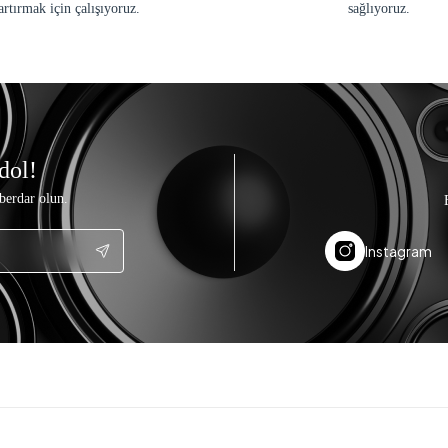
artırmak için çalışıyoruz.
sağlıyoruz.
dol!
berdar olun.
Instagram