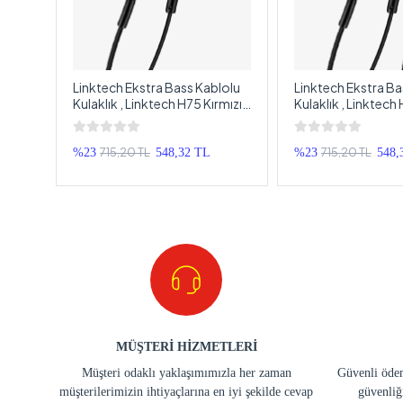
Linktech Ekstra Bass Kablolu
Linktech Ekstra Ba
h
Kulaklık , Linktech H75 Kırmızı
Kulaklık , Linktech
Type-C Mikrofonlu Metal
Type-C Mikrofonlu
, Aux
Kablolu Kulaklık , Premium
Kablolu Kulaklık ,
Type-C Kablolu Kulaklık
Type-C Kablolu Ku
715,20 TL
715,20 TL
%23
548,32 TL
%23
548,
MÜŞTERİ HİZMETLERİ
Müşteri odaklı yaklaşımımızla her zaman
Güvenli ödem
müşterilerimizin ihtiyaçlarına en iyi şekilde cevap
güvenliğ