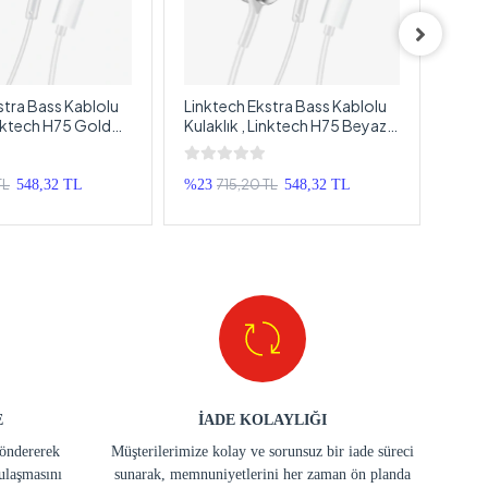
stra Bass Kablolu
Linktech Ekstra Bass Kablolu
Link
inktech H75 Gold
Kulaklık , Linktech H75 Beyaz
Kulak
rofonlu Metal
Type-C Mikrofonlu Metal
Mikr
aklık , Premium
Kablolu Kulaklık , Premium
Kulak
olu Kulaklık
Type-C Kablolu Kulaklık
Kulak
TL
715,20 TL
548,32 TL
%23
548,32 TL
%20
E
İADE KOLAYLIĞI
göndererek
Müşterilerimize kolay ve sorunsuz bir iade süreci
ulaşmasını
sunarak, memnuniyetlerini her zaman ön planda