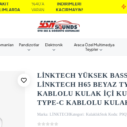
%40'A
İNDİRİMLERİ
M
DA
VARAN
KAÇIRMAYIN!
A
pmanları
Pandizotlar
Elektronik
Araca Özel Multimedya
Teypler
LİNKTECH YÜKSEK BASS
LİNKTECH H65 BEYAZ 
KABLOLU KULAK İÇİ KU
TYPE-C KABLOLU KULA
Marka:
LİNKTECH
Kategori:
Kulaklık
Stok Kodu:
P9Q