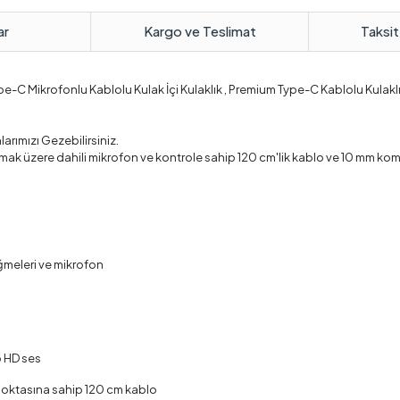
ar
Kargo ve Teslimat
Taksit
pe-C Mikrofonlu Kablolu Kulak İçi Kulaklık , Premium Type-C Kablolu Kulakl
arımızı Gezebilirsiniz.
ak üzere dahili mikrofon ve kontrole sahip 120 cm'lik kablo ve 10 mm kompoz
üğmeleri ve mikrofon
o HD ses
noktasına sahip 120 cm kablo