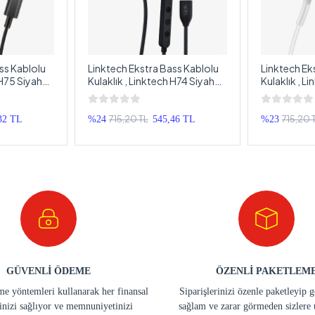
ss Kablolu
Linktech Ekstra Bass Kablolu
Linktech Ek
 H75 Siyah
Kulaklık , Linktech H74 Siyah
Kulaklık , L
 Metal
Type-C Mikrofonlu Metal
Type-C Mik
 Premium
Kablolu Kulak İçi Kulaklık ,
Kablolu Kul
laklık
Premium Type-C Kablolu
Type-C Kabl
715,20 TL
715,20 
32 TL
%24
545,46 TL
%23
Kulaklık
GÜVENLİ ÖDEME
ÖZENLİ PAKETLEM
e yöntemleri kullanarak her finansal
Siparişlerinizi özenle paketleyip 
inizi sağlıyor ve memnuniyetinizi
sağlam ve zarar görmeden sizlere 