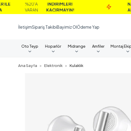
%20'A
İNDİRİMLERİ
NAKİT
VARAN
KAÇIRMAYIN!
ALIMLAR
İletişim
Sipariş Takibi
Bayimiz Ol
Ödeme Yap
Oto Teyp
Hoparlör
Midrange
Amfiler
Montaj Eki
Ana Sayfa
Elektronik
Kulaklık