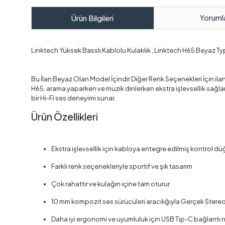
Yoruml
Ürün Bilgileri
Linktech Yüksek Basslı Kablolu Kulaklık , Linktech H65 Beyaz Ty
Bu İlan Beyaz Olan Model İçindir Diğer Renk Seçenekleri İçin ilanl
H65, arama yaparken ve müzik dinlerken ekstra işlevsellik sağlam
bir Hi-Fi ses deneyimi sunar.
Ürün Özellikleri
Ekstra işlevsellik için kabloya entegre edilmiş kontrol d
Farklı renk seçenekleriyle sportif ve şık tasarım
Çok rahattır ve kulağın içine tam oturur
10 mm kompozit ses sürücüleri aracılığıyla Gerçek Stere
Daha iyi ergonomi ve uyumluluk için USB Tip-C bağlantı 