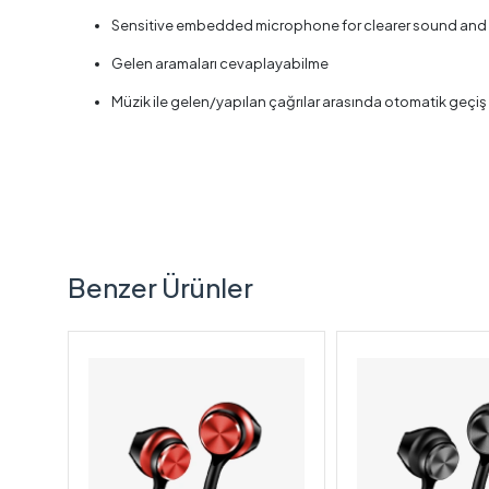
Sensitive embedded microphone for clearer sound and b
Gelen aramaları cevaplayabilme
Müzik ile gelen/yapılan çağrılar arasında otomatik geçiş
Benzer Ürünler