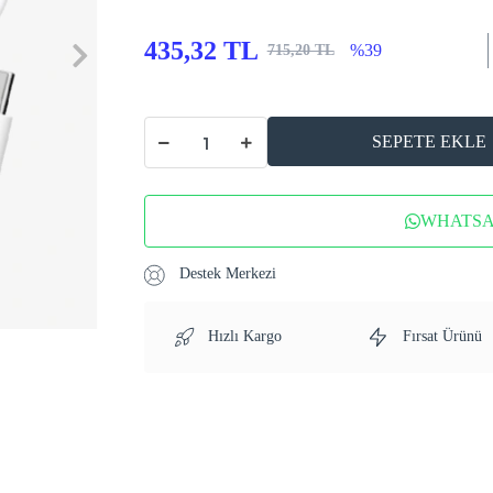
435,32 TL
%39
715,20 TL
SEPETE EKLE
WHATSAP
Destek Merkezi
Hızlı Kargo
Fırsat Ürünü