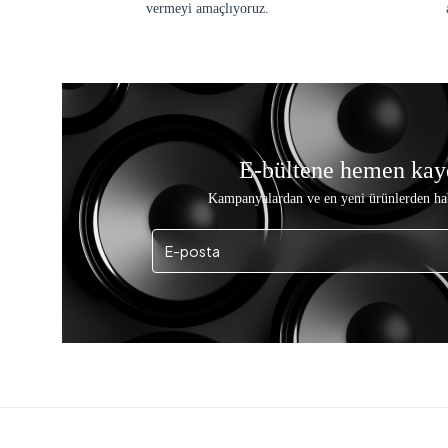
vermeyi amaçlıyoruz.
E-bültene hemen kay
Kampanyalardan ve en yeni ürünlerden ha