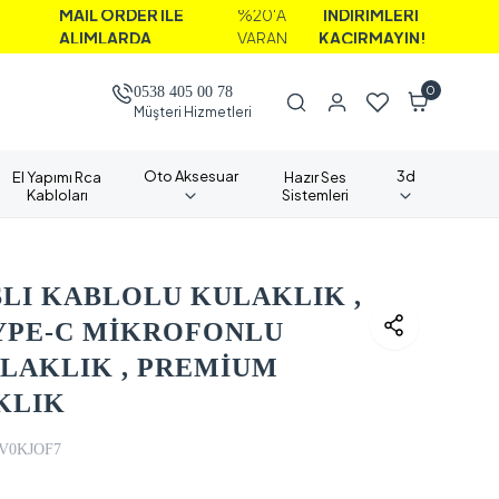
AİL ORDER İLE
%20'A
İNDİRİMLERİ
LIMLARDA
VARAN
KAÇIRMAYIN!
0
0538 405 00 78
Müşteri Hizmetleri
Oto Aksesuar
3d
El Yapımı Rca
Hazır Ses
Kabloları
Sistemleri
LI KABLOLU KULAKLIK ,
TYPE-C MİKROFONLU
LAKLIK , PREMİUM
KLIK
V0KJOF7