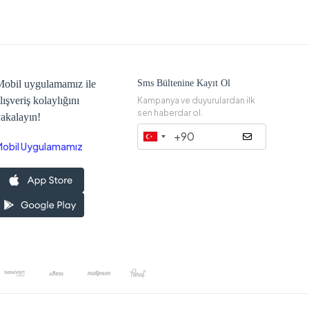
obil uygulamamız ile
Sms Bültenine Kayıt Ol
lışveriş kolaylığını
Kampanya ve duyurulardan ilk
sen haberdar ol.
akalayın!
Mobil Uygulamamız