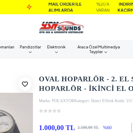
MAİL ORDER İLE
%20'A
İNDİRİMLERİ
ALIMLARDA
VARAN
KAÇIRMAYIN!
pmanları
Pandizotlar
Elektronik
Araca Özel Multimedya
Teypler
OVAL HOPARLÖR - 2. EL
HOPARLÖR - İKİNCİ EL
Marka:
POLAXTOR
Kategori:
İkinci El
Stok Kodu:
UU
1.000,00 TL
%60
2.500,00 TL