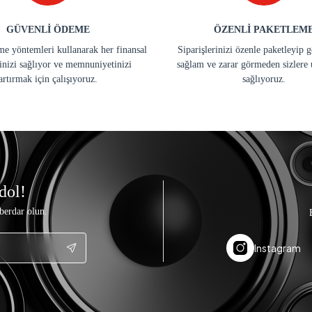
GÜVENLİ ÖDEME
ÖZENLİ PAKETLEM
e yöntemleri kullanarak her finansal
Siparişlerinizi özenle paketleyip 
inizi sağlıyor ve memnuniyetinizi
sağlam ve zarar görmeden sizlere 
artırmak için çalışıyoruz.
sağlıyoruz.
dol!
berdar olun.
Instagram