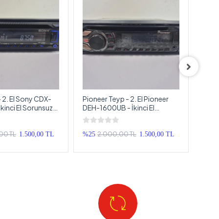
 2. El Sony CDX-
Pioneer Teyp - 2. El Pioneer
Xetec
kinci El Sorunsuz
DEH-1600UB - İkinci El
Xetec
Sorunsuz Pioneer Teyp
Anfis
00 TL
2.000,00 TL
1.500,00 TL
%25
1.500,00 TL
%25