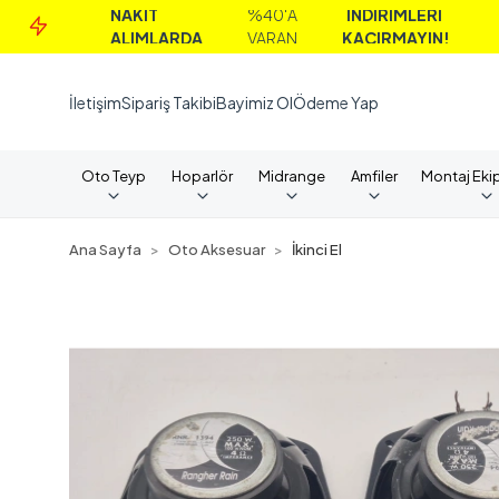
NAKİT
%40'A
İNDİRİMLERİ
ALIMLARDA
VARAN
KAÇIRMAYIN!
İletişim
Sipariş Takibi
Bayimiz Ol
Ödeme Yap
Oto Teyp
Hoparlör
Midrange
Amfiler
Montaj Eki
Ana Sayfa
Oto Aksesuar
İkinci El