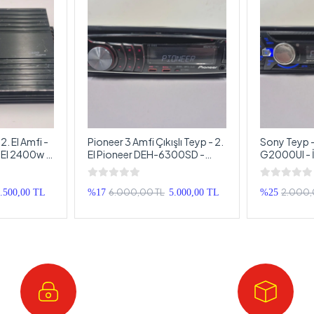
2. El Amfi -
Pioneer 3 Amfi Çıkışlı Teyp - 2.
Sony Teyp -
i El 2400w 4
El Pioneer DEH-6300SD -
G2000UI - İ
İkinci El Sorunsuz Pioneer Eski
Sony Teyp
Seri Teyp
6.000,00 TL
2.000,
.500,00 TL
%17
5.000,00 TL
%25