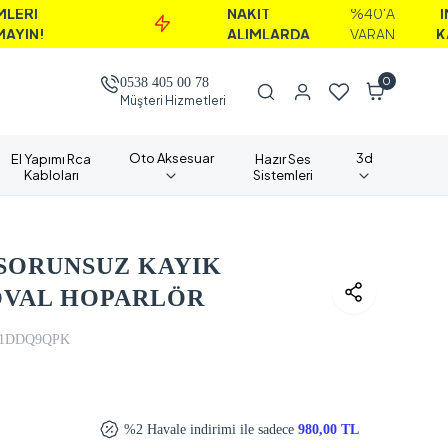
NAKİT
%40'A
İNDİRİMLER
ALIMLARDA
VARAN
KAÇIRMAYI
0
0538 405 00 78
Müşteri Hizmetleri
Oto Aksesuar
3d
El Yapımı Rca
Hazır Ses
Kabloları
Sistemleri
 SORUNSUZ KAYIK
 OVAL HOPARLÖR
1DDQ9QPK
%2 Havale indirimi ile sadece
980,00 TL