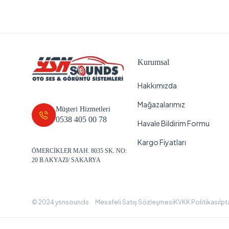
Kurumsal
Hakkımızda
Mağazalarımız
Müşteri Hizmetleri
0538 405 00 78
Havale Bildirim Formu
Kargo Fiyatları
ÖMERCİKLER MAH. 8035 SK. NO:
20 B AKYAZI/ SAKARYA
© 2024 ysnsounds
Mesafeli Satış Sözleşmesi
KVKK Politikası
İpt