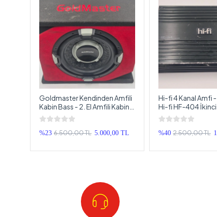
er
Goldmaster Kendinden Amfili
Hi-fi 4 Kanal Amfi - 
Kabin Bass - 2. El Amfili Kabin
Hi-fi HF-404 İkinc
Bass - İkinci El Aktif 30cm
Kanal Anfi
Kabin Bass
6.500,00 TL
2.500,00 TL
0 TL
%23
5.000,00 TL
%40
1