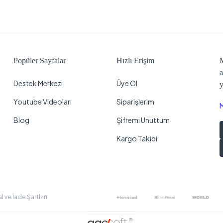
Popüler Sayfalar
Hızlı Erişim
M
a
Destek Merkezi
Üye Ol
y
Youtube Videoları
Siparişlerim
Blog
Şifremi Unuttum
Kargo Takibi
al ve İade Şartları