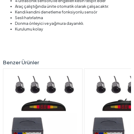
4 ultrasonik sensörü ile engelleri kesin tespit eder
Araç çalıştığında ünite otomatik olarak çalışacaktır.
Kendi kendini denetleme fonksiyonlu sensör
Sesli hatırlatma
Donma önleyici ve yağmura dayanıklı.
Kurulumu kolay
Benzer Ürünler