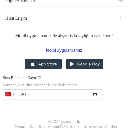
Popüler Sayfalar
Hızlı Erişim
Mobil uygulamamız ile alışveriş kolaylığını yakalayın!
Mobil Uygulamamız
Sms Bültenine Kayıt Ol
Kampanya ve duyurulardan ilk sen haberdar ol.
© 2024 ysnsounds
Mesafeli Satış Sözleşmesi
KVKK Politikası
İptal ve İade Şartları