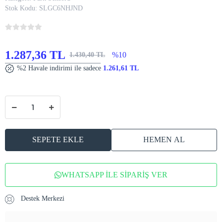
Stok Kodu:
SLGC6NHJND
1.287,36 TL
%10
1.430,40 TL
%2 Havale indirimi ile sadece
1.261,61 TL
SEPETE EKLE
HEMEN AL
WHATSAPP İLE SİPARİŞ VER
Destek Merkezi