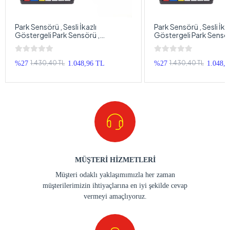
Park Sensörü , Sesli İkazlı
Park Sensörü , Sesli İkaz
Göstergeli Park Sensörü ,
Göstergeli Park Sensör
Ultrasonik Sensörlü Sesli Park
Ultrasonik Sensörlü Ses
Sensörü
Sensörü
1.430,40 TL
1.430,40 TL
%27
1.048,96 TL
%27
1.048,
MÜŞTERİ HİZMETLERİ
Müşteri odaklı yaklaşımımızla her zaman
müşterilerimizin ihtiyaçlarına en iyi şekilde cevap
vermeyi amaçlıyoruz.