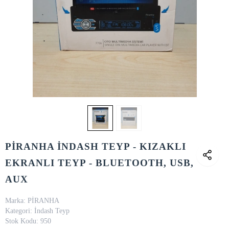
PİRANHA İNDASH TEYP - KIZAKLI
EKRANLI TEYP - BLUETOOTH, USB,
AUX
Marka:
PİRANHA
Kategori:
İndash Teyp
Stok Kodu:
950