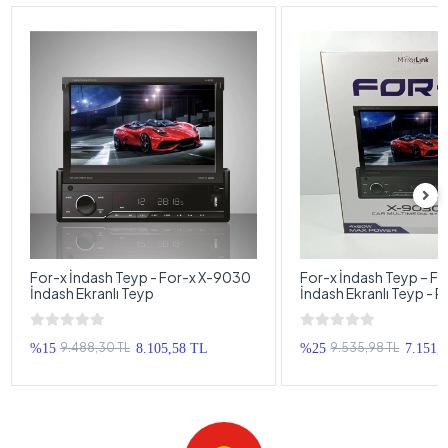
For-x İndash Teyp - For-x X-9030
For-x İndash Teyp – F
İndash Ekranlı Teyp
İndash Ekranlı Teyp - 
Hediyeli
9.488,30 TL
9.535,98 TL
%15
8.105,58 TL
%25
7.151,