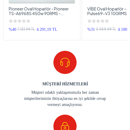
Pioneer Oval Hoparlör - Pioneer
VİBE Oval Hoparlör – 
TS-A6968S 450w 90RMS -
Pulse69-V3 100RMS -
Pioneer Kayık Hoparlör
Tweeterli , Kapaklı Kay
7.151,99 TL
5.959,99 TL
%40
4.291,19 TL
%31
4.100,
MÜŞTERİ HİZMETLERİ
Müşteri odaklı yaklaşımımızla her zaman
müşterilerimizin ihtiyaçlarına en iyi şekilde cevap
vermeyi amaçlıyoruz.