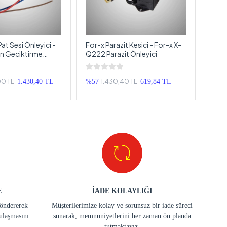
at Sesi Önleyici -
For-x Parazit Kesici - For-x X-
For-x
n Geciktirme
Q222 Parazit Önleyici
For-
Ünite
00 TL
1.430,40 TL
1.430,40 TL
%57
619,84 TL
%40
E
İADE KOLAYLIĞI
göndererek
Müşterilerimize kolay ve sorunsuz bir iade süreci
ulaşmasını
sunarak, memnuniyetlerini her zaman ön planda
tutmaktayız.