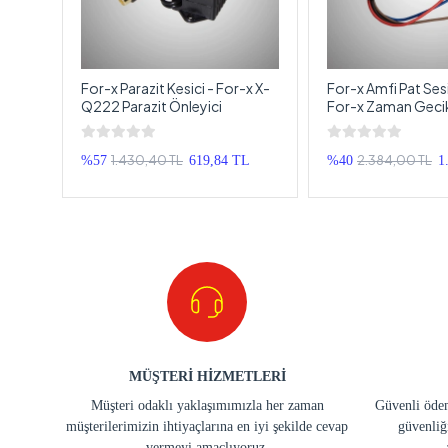
ci -
For-x Parazit Kesici - For-x X-
For-x Amfi Pat Sesi
Q222 Parazit Önleyici
For-x Zaman Geci
Ünitesi
1.430,40 TL
2.384,00 TL
 TL
%57
619,84 TL
%40
1
MÜŞTERİ HİZMETLERİ
Müşteri odaklı yaklaşımımızla her zaman
Güvenli ödem
müşterilerimizin ihtiyaçlarına en iyi şekilde cevap
güvenliğ
vermeyi amaçlıyoruz.