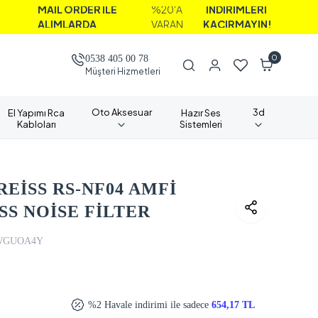
MAİL ORDER İLE
%20'A
İNDİRİMLERİ
ALIMLARDA
VARAN
KAÇIRMAYIN!
0
0538 405 00 78
Müşteri Hizmetleri
Oto Aksesuar
3d
El Yapımı Rca
Hazır Ses
Kabloları
Sistemleri
 REİSS RS-NF04 AMFİ
SS NOİSE FİLTER
WGUOA4Y
%2 Havale indirimi ile sadece
654,17 TL