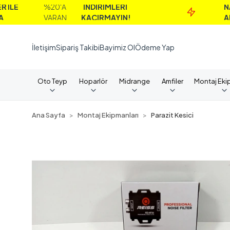
%20'A
İNDİRİMLERİ
NAKİT
VARAN
KAÇIRMAYIN!
ALIMLAR
İletişim
Sipariş Takibi
Bayimiz Ol
Ödeme Yap
Oto Teyp
Hoparlör
Midrange
Amfiler
Montaj Eki
Ana Sayfa
Montaj Ekipmanları
Parazit Kesici