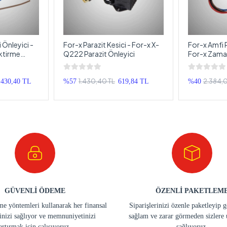
 Önleyici -
For-x Parazit Kesici - For-x X-
For-x Amfi P
ktirme
Q222 Parazit Önleyici
For-x Zama
Ünitesi
1.430,40 TL
2.384,
.430,40 TL
%57
619,84 TL
%40
GÜVENLİ ÖDEME
ÖZENLİ PAKETLEM
e yöntemleri kullanarak her finansal
Siparişlerinizi özenle paketleyip 
inizi sağlıyor ve memnuniyetinizi
sağlam ve zarar görmeden sizlere 
artırmak için çalışıyoruz.
sağlıyoruz.