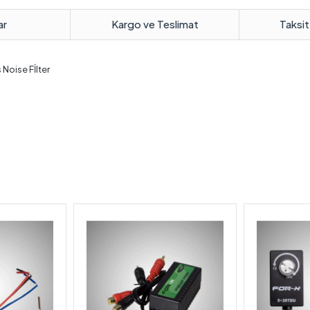
ar
Kargo ve Teslimat
Taksit
 Noise Fİlter