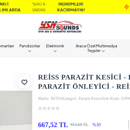
%40'A
İNDİRİMLERİ
DA
VARAN
KAÇIRMAYIN!
pmanları
Pandizotlar
Elektronik
Araca Özel Multimedya
Teypler
REİSS PARAZİT KESİCİ -
PARAZİT ÖNLEYİCİ - REİ
Marka:
REİSS
Kategori:
Parazit Kesici
Stok Kodu:
639
667,52 TL
%30
953,60 TL