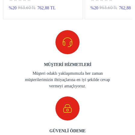
Kapı Logo
Logo
953,60 TL
953,60 TL
%20
762,88 TL
%20
762,88 
MÜŞTERİ HİZMETLERİ
Müşteri odaklı yaklaşımımızla her zaman
müşterilerimizin ihtiyaçlarına en iyi şekilde cevap
vermeyi amaçlıyoruz.
GÜVENLİ ÖDEME