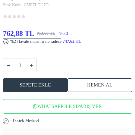
Stok Kodu:
C5JF7LDU7O
762,88 TL
%20
953,60 TL
%2 Havale indirimi ile sadece
747,62 TL
SEPETE EKLE
HEMEN AL
WHATSAPP İLE SİPARİŞ VER
Destek Merkezi