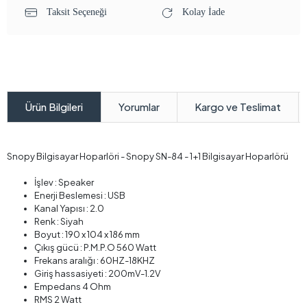
Taksit Seçeneği
Kolay İade
Yorumlar
Kargo ve Teslimat
Ürün Bilgileri
Snopy Bilgisayar Hoparlöri - Snopy SN-84 - 1+1 Bilgisayar Hoparlörü
İşlev : Speaker
Enerji Beslemesi : USB
Kanal Yapısı : 2.0
Renk : Siyah
Boyut : 190 x 104 x 186 mm
Çıkış gücü : P.M.P.O 560 Watt
Frekans aralığı : 60HZ-18KHZ
Giriş hassasiyeti : 200mV-1.2V
Empedans 4 Ohm
RMS 2 Watt