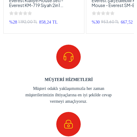
Everest Klavye Mouse Seti -
Everest Şarj Edilebilir 
Everest KM-719 Siyah 2in1
Mouse - Everest SM-BT
Kablosuz USB Q Klavye ve Mouse
2in1 Bluetooth 2.4Ghz
Seti
Edilebilir Kablosuz Mo
1.192,00 TL
953,60 TL
%28
858,24 TL
%30
667,52 
MÜŞTERİ HİZMETLERİ
Müşteri odaklı yaklaşımımızla her zaman
müşterilerimizin ihtiyaçlarına en iyi şekilde cevap
vermeyi amaçlıyoruz.