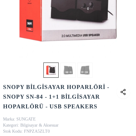
SNOPY BİLGİSAYAR HOPARLÖRİ -
SNOPY SN-84 - 1+1 BİLGİSAYAR
HOPARLÖRÜ - USB SPEAKERS
Marka:
SUNGATE
Kategori:
Bilgisayar & Aksesuar
Stok Kodu:
FNPZA5ZLT0