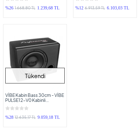
Çift Bobin Kabinli
Subwoofer
1.668,80 TL
6.913,59 TL
%26
1.239,68 TL
%12
6.103,03 TL
Tükendi
VİBE Kabin Bass 30cm - VİBE
PULSE12-V0 Kabinli
Subwoofer - 30 cm Pro
Kabinli Bass
12.635,17 TL
%28
9.059,18 TL