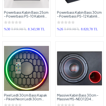
Powerbass Kabin Bass 25cm
Powerbass Kabin Bass 30cm
- Powerbass PS-10 Kabinli
- Powerbass PS-12 Kabinli
Subwoofer - 25 cm Pro
Subwoofer - 30 cm Pro
Kabinli Bass
Kabinli Bass
11.919,98 TL
11.919,98 TL
%30
8.343,98 TL
%26
8.820,78 TL
Pixel Ledli 30cm Bass Kapak
Massive Kabin Bass 30cm -
- Piksel Neon Ledli 30cm
Massive MS-NEO12D4
Bass Koruma Kapağı
1400w 500RMS 4 + 4 Ohm