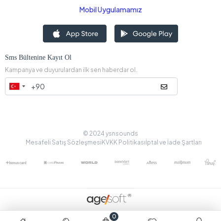
Mobil Uygulamamız
Sms Bültenine Kayıt Ol
Kampanya ve duyurulardan ilk sen haberdar ol.
© 2024 ysnsounds
Mesafeli Satış Sözleşmesi
KVKK Politikası
İptal ve İade Şartları
0