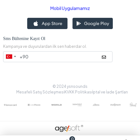
Mobil Uygulamamız
Sms Bültenine Kayıt Ol
Kampanya ve duyurulardan ilk sen haberdar ol.
© 2024 ysnsounds
Mesafeli Satış Sözleşmesi
KVKK Politikası
İptal ve İade Şartları
0