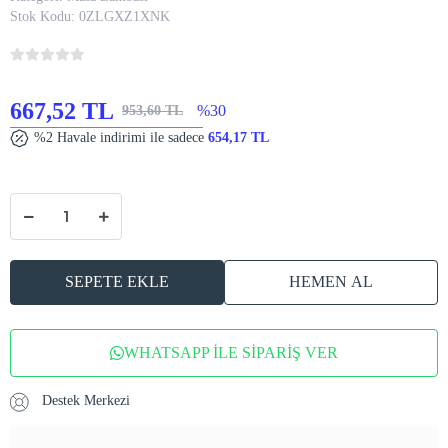
Stok Kodu:
0ZLGXZ1XNK
667,52 TL
%30
953,60 TL
%2 Havale indirimi ile sadece
654,17 TL
SEPETE EKLE
HEMEN AL
WHATSAPP İLE SİPARİŞ VER
Destek Merkezi