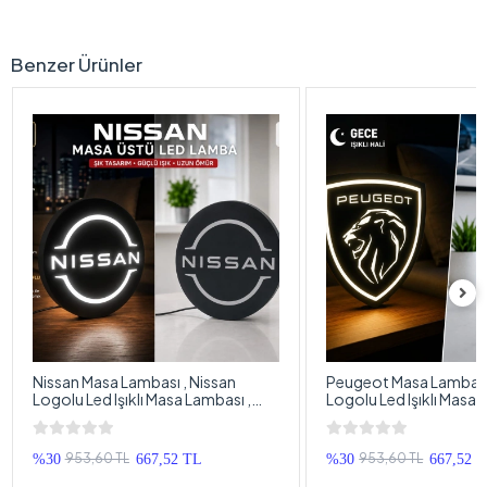
Benzer Ürünler
Nissan Masa Lambası , Nissan
Peugeot Masa Lambası
Logolu Led Işıklı Masa Lambası ,
Logolu Led Işıklı Masa 
Nissan Gündüz Gece Masa
Peugeot Gündüz Gece
Lambası
Lambası
953,60 TL
953,60 TL
%30
667,52 TL
%30
667,52 