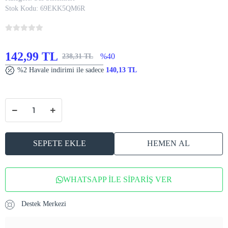
Stok Kodu:
69EKK5QM6R
142,99 TL
%40
238,31 TL
%2 Havale indirimi ile sadece
140,13 TL
SEPETE EKLE
HEMEN AL
WHATSAPP İLE SİPARİŞ VER
Destek Merkezi