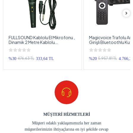
FULLSOUND Kablolu El Mikrofonu ,
Magicvoice Trafolu Anf
Dinamik 2 Metre Kablolu
Girişli Bluetoothlu Ku
Profesyonel El Mikrofonu
, 2 Bölgeli Hat Trafolu 
476,63 TL
5.957,81 TL
%30
333,64 TL
%20
4.766,2
MÜŞTERİ HİZMETLERİ
Müşteri odaklı yaklaşımımızla her zaman
müşterilerimizin ihtiyaçlarına en iyi şekilde cevap