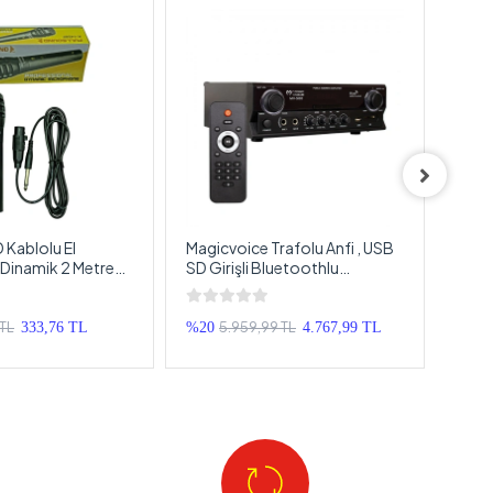
Kablolu El
Magicvoice Trafolu Anfi , USB
Magi
 Dinamik 2 Metre
SD Girişli Bluetoothlu
2'li 
fesyonel El
Kumandalı Amfi , 2 Bölgeli Hat
Edile
Trafolu Anfi
Siyah
TL
5.959,99 TL
333,76 TL
%20
4.767,99 TL
%22