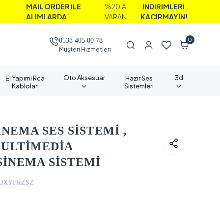
L ORDER İLE
%20'A
İNDİRİMLERİ
IMLARDA
VARAN
KAÇIRMAYIN!
0
0538 405 00 78
Müşteri Hizmetleri
Oto Aksesuar
3d
El Yapımı Rca
Hazır Ses
Kabloları
Sistemleri
NEMA SES SİSTEMİ ,
MULTİMEDİA
SİNEMA SİSTEMİ
DXYFRZSZ