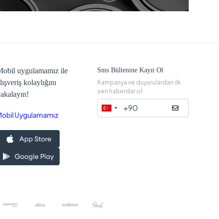
obil uygulamamız ile
Sms Bültenine Kayıt Ol
lışveriş kolaylığını
Kampanya ve duyurulardan ilk
sen haberdar ol.
akalayın!
Mobil Uygulamamız