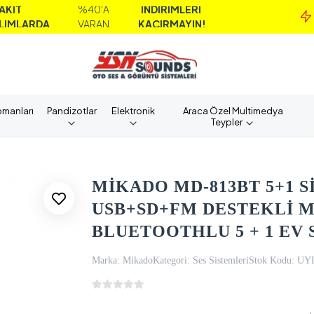
%40'A
İNDİRİMLERİ
MAİ
VARAN
KAÇIRMAYIN!
AL
pmanları
Pandizotlar
Elektronik
Araca Özel Multimedya
Teypler
MİKADO MD-813BT 5+1 Sİ
USB+SD+FM DESTEKLİ 
BLUETOOTHLU 5 + 1 EV 
Marka:
Mikado
Kategori:
Ses Sistemleri
Stok Kodu:
UY