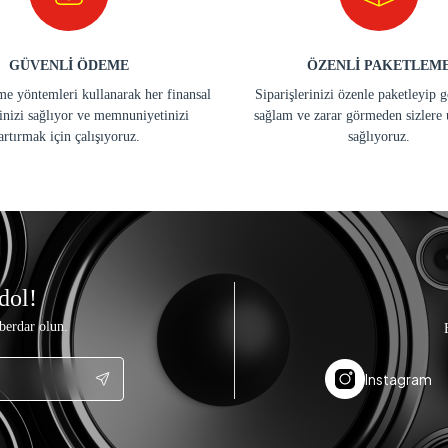
GÜVENLİ ÖDEME
ÖZENLİ PAKETLEM
e yöntemleri kullanarak her finansal
Siparişlerinizi özenle paketleyip 
inizi sağlıyor ve memnuniyetinizi
sağlam ve zarar görmeden sizlere 
artırmak için çalışıyoruz.
sağlıyoruz.
dol!
berdar olun.
Instagram