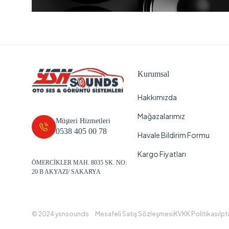
Kurumsal
Hakkımızda
Mağazalarımız
Müşteri Hizmetleri
0538 405 00 78
Havale Bildirim Formu
Kargo Fiyatları
ÖMERCİKLER MAH. 8035 SK. NO:
20 B AKYAZI/ SAKARYA
© 2024 ysnsounds
Mesafeli Satış Sözleşmesi
KVKK Politikası
İpt