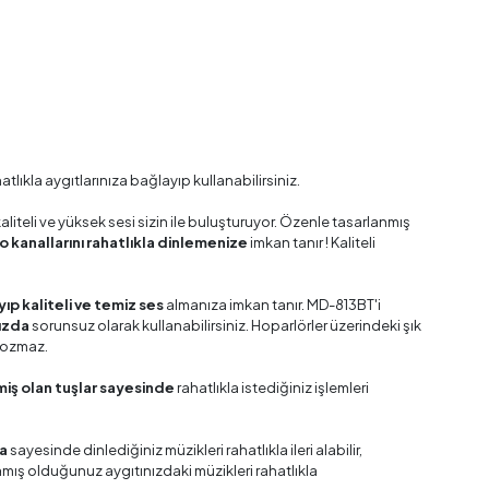
atlıkla aygıtlarınıza bağlayıp kullanabilirsiniz.
aliteli ve yüksek sesi sizin ile buluşturuyor. Özenle tasarlanmış
o kanallarını rahatlıkla dinlemenize
imkan tanır ! Kaliteli
yıp kaliteli ve temiz ses
almanıza imkan tanır. MD-813BT'i
nızda
sorunsuz olarak kullanabilirsiniz. Hoparlörler üzerindeki şık
 bozmaz.
iş olan tuşlar sayesinde
rahatlıkla istediğiniz işlemleri
da
sayesinde dinlediğiniz müzikleri rahatlıkla ileri alabilir,
amış olduğunuz aygıtınızdaki müzikleri rahatlıkla