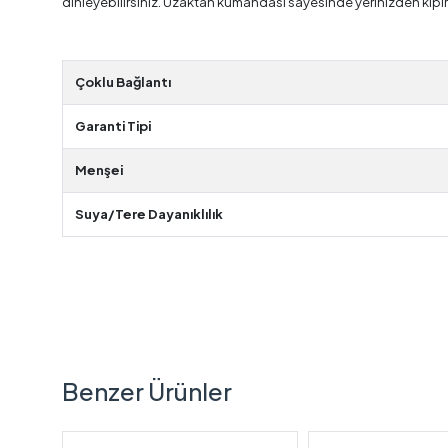
dinleyebilirsiniz. Uzaktan kumandası sayesinde yerinizden kıpır
Çoklu Bağlantı
Garanti Tipi
Menşei
Suya/Tere Dayanıklılık
Benzer Ürünler