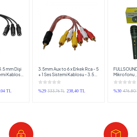
3.5 mm Dişi
3.5mm Aux to 6 x Erkek Rca - 5
FULLSOUND 
temi Kablosu
+ 1 Ses Sistemi Kablosu - 3.5
Mikrofonu ,
x ve 3 x 3.5
mm Stereo Aux ve 6 Tos Erkek
Kablolu Pro
ablo
5+1 Kablo
Mikrofonu
333,76 TL
476,80 
,04 TL
%29
238,40 TL
%30