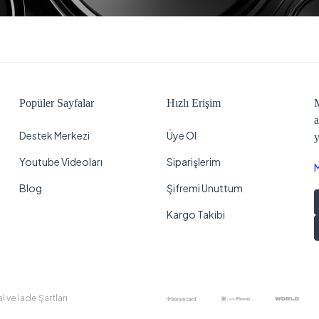
Popüler Sayfalar
Hızlı Erişim
M
a
Destek Merkezi
Üye Ol
y
Youtube Videoları
Siparişlerim
Blog
Şifremi Unuttum
Kargo Takibi
al ve İade Şartları