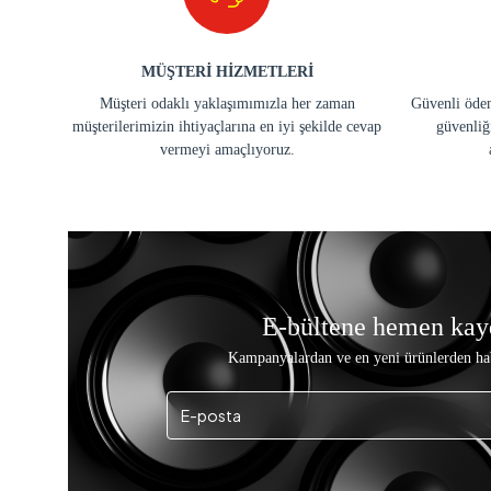
MÜŞTERİ HİZMETLERİ
Müşteri odaklı yaklaşımımızla her zaman
Güvenli ödem
müşterilerimizin ihtiyaçlarına en iyi şekilde cevap
güvenliğ
vermeyi amaçlıyoruz.
E-bültene hemen kay
Kampanyalardan ve en yeni ürünlerden ha