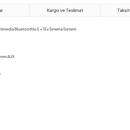
ar
Kargo ve Teslimat
Taksit
imedia Bluetoothlu 5 + 1 Ev Sinema Sistemi
.5mm AUX
h