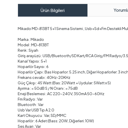
Yoruml
Ürün Bilgileri
Mikado MD-813BT 5+1 Sinema Sistemi , Usb+Sd+Fm Destekli Mult
Marka : Mikado
Model : MD-813BT
Renk : Siyah
Giriş arayüzü : USB/Bluetooth/SD Kart/RCA Giriş/FM Radyo/3
Kanal Yapısı : 5+1
Hoparlör Sayısı : 6
Hoparlör Çapı : Bas Hoparlor: 5.25 inch, Diğer Hoparlorler: 3 inc
Frekans cevabı : 40Hz-20KHz
Güç Çıkışı : 45 Watt (Bas: 20Watt + Uydular: 5Watt x 5)
Ayırma : = 50dB S / N Oranı : = 75dB
Eneji Beslemesi : AC 220-240V, 350mA 50-60Hz
Fm Radyo : Var
Bluetooth : Var
Usb Var USB Tip A 2.0
Kart Okuyucu : Var, SD/MMC
Hoparlör : 6 Adet (Bass: 20W, Diğerleri: 10W)
Ses Ayarı : Var