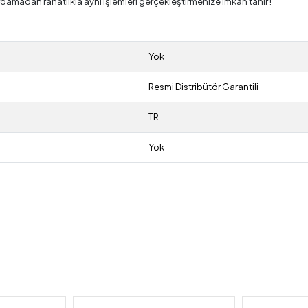
damadan rahatlıkla aynı işlemleri gerçekleştirmenize imkan tanır !
Yok
Resmi Distribütör Garantili
TR
Yok