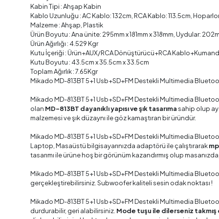
Kabin Tipi : Ahşap Kabin
Kablo Uzunluğu : AC Kablo: 132cm, RCA Kablo: 113.5cm, Hoparlor
Malzeme : Ahşap, Plastik
Ürün Boyutu : Ana ünite: 295mm x 181mm x 318mm, Uydular: 202
Ürün Ağırlığı : 4.529 Kgr
Kutu İçeriği : Ürün+AUX/RCA Dönüştürücü+RCA Kablo+Kumand
Kutu Boyutu : 43.5cm x 35.5cm x 33.5cm
Toplam Ağırlık : 7.65Kgr
Mikado MD-813BT 5+1 Usb+SD+FM Destekli Multimedia Bluetoo
Mikado MD-813BT 5+1 Usb+SD+FM Destekli Multimedia Bluetoo
olan
MD-813BT dayanıklı yapısı ve şık tasarıma
sahip olup ayg
malzemesi ve şık düzaynı ile göz kamaştıran bir üründür.
Mikado MD-813BT 5+1 Usb+SD+FM Destekli Multimedia Bluetoo
Laptop, Masaüstü bilgisayarınızda adaptörü ile çalıştırarak
mp3
tasarımı ile ürüne hoş bir görünüm kazandırmış olup masanızda,
Mikado MD-813BT 5+1 Usb+SD+FM Destekli Multimedia Bluetoo
gerçekleştirebilirsiniz. Subwoofer kaliteli sesin odak noktası !
Mikado MD-813BT 5+1 Usb+SD+FM Destekli Multimedia Bluetoo
durdurabilir, geri alabilirsiniz.
Mode tuşu ile dilerseniz takmış 