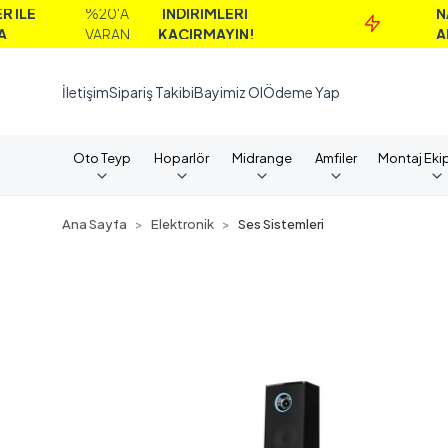
%20'A
İNDİRİMLERİ
NAKİT
VARAN
KAÇIRMAYIN!
ALIMLARDA
İletişim
Sipariş Takibi
Bayimiz Ol
Ödeme Yap
Oto Teyp
Hoparlör
Midrange
Amfiler
Montaj Eki
Ana Sayfa
Elektronik
Ses Sistemleri