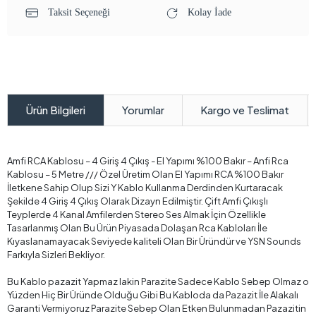
Taksit Seçeneği
Kolay İade
Yorumlar
Kargo ve Teslimat
Ürün Bilgileri
Amfi RCA Kablosu – 4 Giriş 4 Çıkış - El Yapımı %100 Bakır – Anfi Rca
Kablosu – 5 Metre /// Özel Üretim Olan El Yapımı RCA %100 Bakır
İletkene Sahip Olup Sizi Y Kablo Kullanma Derdinden Kurtaracak
Şekilde 4 Giriş 4 Çıkış Olarak Dizayn Edilmiştir. Çift Amfi Çıkışlı
Teyplerde 4 Kanal Amfilerden Stereo Ses Almak İçin Özellikle
Tasarlanmış Olan Bu Ürün Piyasada Dolaşan Rca Kabloları İle
Kıyaslanamayacak Seviyede kaliteli Olan Bir Üründür ve YSN Sounds
Farkıyla Sizleri Bekliyor.
Bu Kablo pazazit Yapmaz lakin Parazite Sadece Kablo Sebep Olmaz o
Yüzden Hiç Bir Üründe Olduğu Gibi Bu Kabloda da Pazazit İle Alakalı
Garanti Vermiyoruz Parazite Sebep Olan Etken Bulunmadan Pazazitin