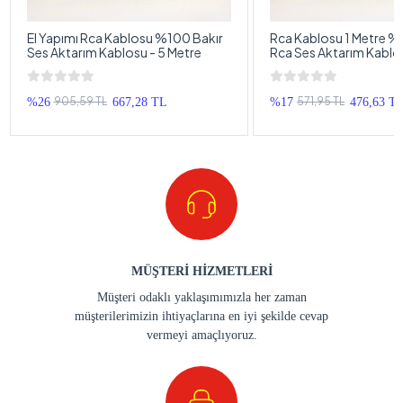
El Yapımı Rca Kablosu %100 Bakır
Rca Kablosu 1 Metre %
Ses Aktarım Kablosu - 5 Metre
Rca Ses Aktarım Kablos
1 Metre
905,59 TL
571,95 TL
%26
667,28 TL
%17
476,63 T
MÜŞTERİ HİZMETLERİ
Müşteri odaklı yaklaşımımızla her zaman
müşterilerimizin ihtiyaçlarına en iyi şekilde cevap
vermeyi amaçlıyoruz.