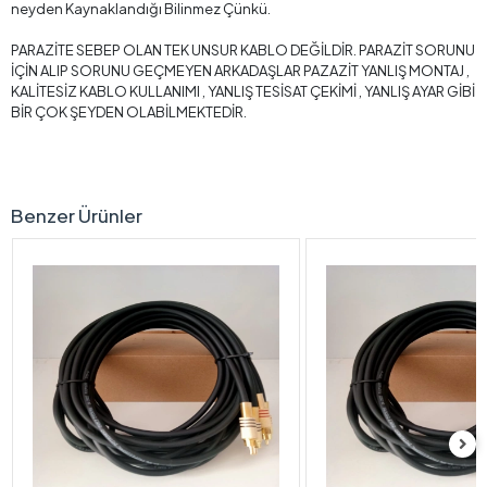
neyden Kaynaklandığı Bilinmez Çünkü.
PARAZİTE SEBEP OLAN TEK UNSUR KABLO DEĞİLDİR. PARAZİT SORUNU
İÇİN ALIP SORUNU GEÇMEYEN ARKADAŞLAR PAZAZİT YANLIŞ MONTAJ ,
KALİTESİZ KABLO KULLANIMI , YANLIŞ TESİSAT ÇEKİMİ , YANLIŞ AYAR GİBİ
BİR ÇOK ŞEYDEN OLABİLMEKTEDİR.
Benzer Ürünler