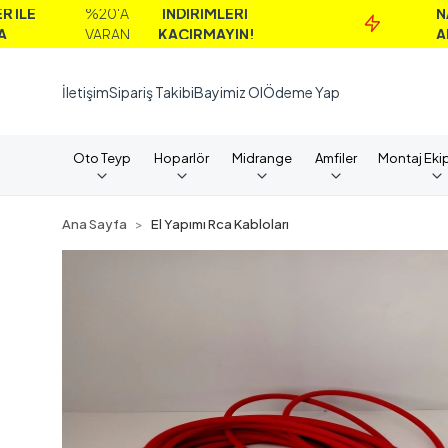
%20'A
İNDİRİMLERİ
NAKİT
VARAN
KAÇIRMAYIN!
ALIMLARD
İletişim
Sipariş Takibi
Bayimiz Ol
Ödeme Yap
Oto Teyp
Hoparlör
Midrange
Amfiler
Montaj Eki
Ana Sayfa
El Yapımı Rca Kabloları