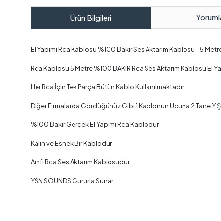
Yoruml
Ürün Bilgileri
El Yapımı Rca Kablosu %100 Bakır Ses Aktarım Kablosu - 5 Metr
Rca Kablosu 5 Metre %100 BAKIR Rca Ses Aktarım Kablosu El Ya
Her Rca İçin Tek Parça Bütün Kablo Kullanılmaktadır
Diğer Firmalarda Gördüğünüz Gibi 1 Kablonun Ucuna 2 Tane Y 
%100 Bakır Gerçek El Yapımı Rca Kablodur
Kalın ve Esnek Bir Kablodur
Amfi Rca Ses Aktarım Kablosudur
YSN SOUNDS Gururla Sunar..