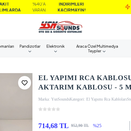
%40'A
İNDİRİMLERİ
MA
A
VARAN
KAÇIRMAYIN!
AL
pmanları
Pandizotlar
Elektronik
Araca Özel Multimedya
Teypler
EL YAPIMI RCA KABLOSU
AKTARIM KABLOSU - 5 
Marka:
YsnSounds
Kategori:
El Yapımı Rca Kabloları
St
714,68 TL
%25
952,90 TL