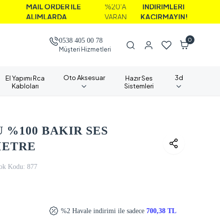
İL ORDER İLE
%20'A
İNDİRİMLERİ
IMLARDA
VARAN
KAÇIRMAYIN!
0
0538 405 00 78
Müşteri Hizmetleri
Oto Aksesuar
3d
El Yapımı Rca
Hazır Ses
Kabloları
Sistemleri
 %100 BAKIR SES
METRE
ok Kodu:
877
%2 Havale indirimi ile sadece
700,38 TL