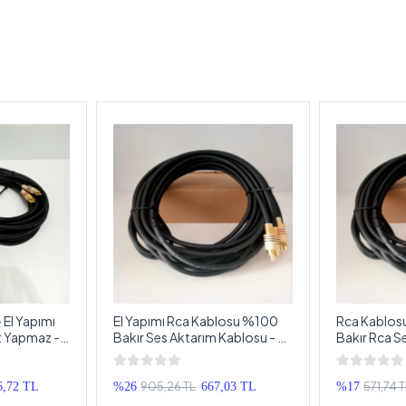
 El Yapımı
El Yapımı Rca Kablosu %100
Rca Kablos
t Yapmaz - 2
Bakır Ses Aktarım Kablosu - 5
Bakır Rca S
Rca Kablosu -
Metre
El Yapımı 1 
905,26 TL
571,74 
6,72 TL
%26
667,03 TL
%17