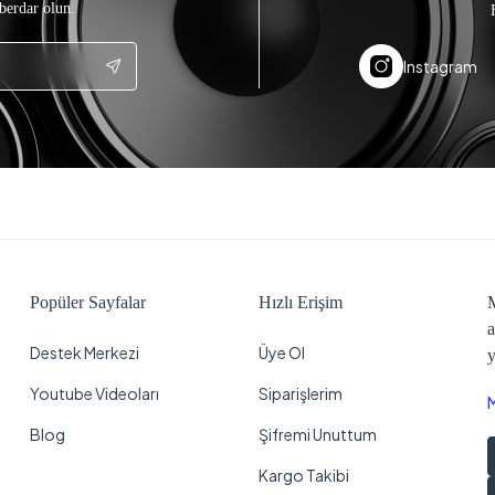
berdar olun.
Instagram
Popüler Sayfalar
Hızlı Erişim
M
a
Destek Merkezi
Üye Ol
y
Youtube Videoları
Siparişlerim
Blog
Şifremi Unuttum
Kargo Takibi