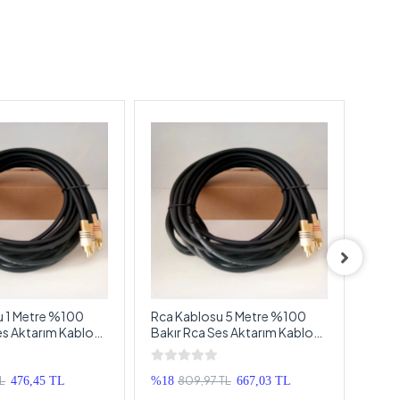
u 1 Metre %100
Rca Kablosu 5 Metre %100
Amfi 
es Aktarım Kablosu
Bakır Rca Ses Aktarım Kablosu
Giriş
Metre
El Yapımı 5 Metre
Paraz
Kabl
TL
809,97 TL
476,45 TL
%18
667,03 TL
%33