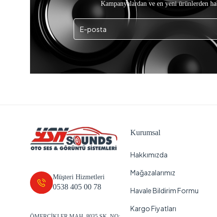
Kampanyalardan ve en yeni ürünlerden ha
Kurumsal
Hakkımızda
Mağazalarımız
Müşteri Hizmetleri
0538 405 00 78
Havale Bildirim Formu
Kargo Fiyatları
ÖMERCİKLER MAH. 8035 SK. NO: