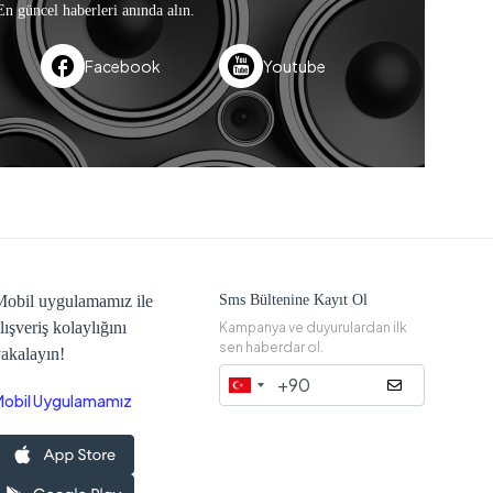
En güncel haberleri anında alın.
Facebook
Youtube
obil uygulamamız ile
Sms Bültenine Kayıt Ol
lışveriş kolaylığını
Kampanya ve duyurulardan ilk
sen haberdar ol.
akalayın!
Mobil Uygulamamız