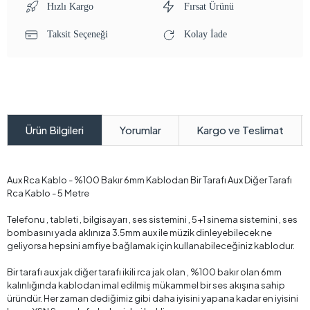
Hızlı Kargo
Fırsat Ürünü
Taksit Seçeneği
Kolay İade
Yorumlar
Kargo ve Teslimat
Ürün Bilgileri
Aux Rca Kablo - %100 Bakır 6mm Kablodan Bir Tarafı Aux Diğer Tarafı
Rca Kablo - 5 Metre
Telefonu , tableti , bilgisayarı , ses sistemini , 5+1 sinema sistemini , ses
bombasını yada aklınıza 3.5mm aux ile müzik dinleyebilecek ne
geliyorsa hepsini amfiye bağlamak için kullanabileceğiniz kablodur.
Bir tarafı aux jak diğer tarafı ikili rca jak olan , %100 bakır olan 6mm
kalınlığında kablodan imal edilmiş mükammel bir ses akışına sahip
üründür. Her zaman dediğimiz gibi daha iyisini yapana kadar en iyisini