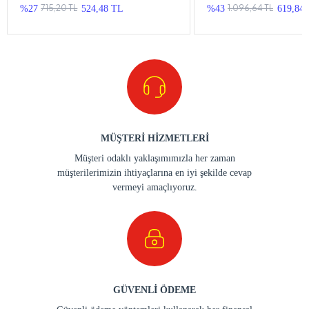
715,20 TL
1.096,64 TL
%27
524,48 TL
%43
619,84
MÜŞTERİ HİZMETLERİ
Müşteri odaklı yaklaşımımızla her zaman
müşterilerimizin ihtiyaçlarına en iyi şekilde cevap
vermeyi amaçlıyoruz.
GÜVENLİ ÖDEME