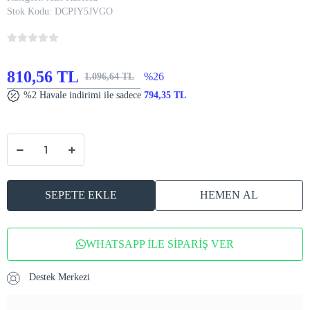
Stok Kodu:
DCPIY5JVGO
810,56 TL
%26
1.096,64 TL
%2 Havale indirimi ile sadece
794,35 TL
SEPETE EKLE
HEMEN AL
WHATSAPP İLE SİPARİŞ VER
Destek Merkezi