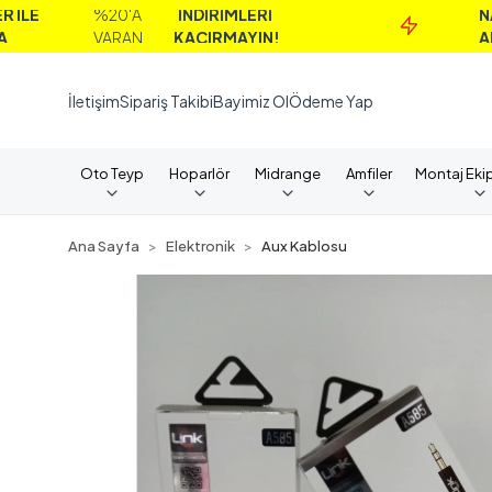
%20'A
İNDİRİMLERİ
NAKİT
VARAN
KAÇIRMAYIN!
ALIMLAR
İletişim
Sipariş Takibi
Bayimiz Ol
Ödeme Yap
Oto Teyp
Hoparlör
Midrange
Amfiler
Montaj Eki
Ana Sayfa
Elektronik
Aux Kablosu