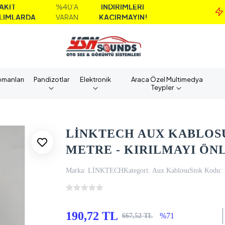
%40'A
İNDİRİMLERİ
M
DA
VARAN
KAÇIRMAYIN!
A
pmanları
Pandizotlar
Elektronik
Araca Özel Multimedya
Teypler
LİNKTECH AUX KABLOSU
METRE - KIRILMAYI ÖN
Marka:
LİNKTECH
Kategori:
Aux Kablosu
Stok Kodu:
190,72 TL
%71
667,52 TL