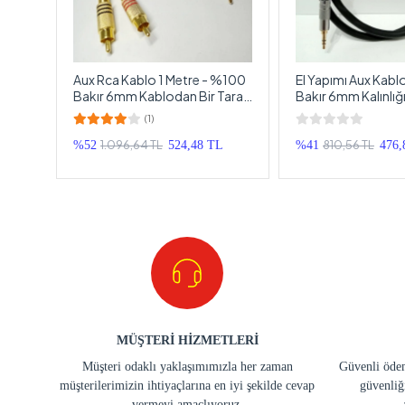
e
Aux Rca Kablo 1 Metre - %100
El Yapımı Aux Kab
Bakır 6mm Kablodan Bir Tarafı
Bakır 6mm Kalınlığ
x'u
Aux Diğer Tarafı Rca Kablo - 1
Yapım Aux Kablosu 
(1)
Metre
1.096,64 TL
810,56 TL
%52
524,48 TL
%41
476,
MÜŞTERİ HİZMETLERİ
Müşteri odaklı yaklaşımımızla her zaman
Güvenli ödem
müşterilerimizin ihtiyaçlarına en iyi şekilde cevap
güvenliğ
vermeyi amaçlıyoruz.