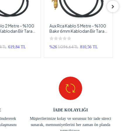
lo 2 Metre - %100
Aux Rca Kablo 5 Metre - %100
Link
ablodan Bir Tarafı
Bakır 6mm Kablodan Bir Tarafı
3.5m
rafı Rca Kablo - 2
3.5mm Aux Diğer Tarafı Rca
Kabl
Kablo - 5 Metre
Kabl
4 TL
1.096,64 TL
619,84 TL
%26
810,56 TL
%53
E
İADE KOLAYLIĞI
göndererek
Müşterilerimize kolay ve sorunsuz bir iade süreci
ulaşmasını
sunarak, memnuniyetlerini her zaman ön planda
tutmaktayız.