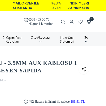
AİL ORDER İLE
%20'A
İNDİRİMLERİ
LIMLARDA
VARAN
KAÇIRMAYIN!
0
0538 405 00 78
Müşteri Hizmetleri
Oto Aksesuar
3d
El Yapımı Rca
Hazır Ses
Kabloları
Sistemleri
 - 3.5MM AUX KABLOSU 1
LEYEN YAPIDA
1407
%2 Havale indirimi ile sadece
186,91 TL