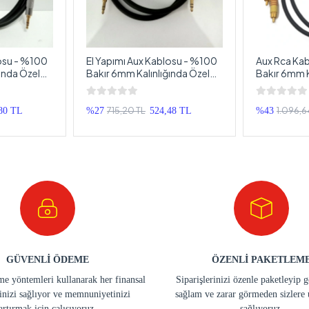
losu - %100
El Yapımı Aux Kablosu - %100
Aux Rca Kab
ında Özel
Bakır 6mm Kalınlığında Özel
Bakır 6mm K
- 1 Metre
Yapım Aux Kablosu - 2 Metre
Aux Diğer Ta
Metre
715,20 TL
1.096,6
80 TL
%27
524,48 TL
%43
GÜVENLİ ÖDEME
ÖZENLİ PAKETLEM
e yöntemleri kullanarak her finansal
Siparişlerinizi özenle paketleyip 
inizi sağlıyor ve memnuniyetinizi
sağlam ve zarar görmeden sizlere 
artırmak için çalışıyoruz.
sağlıyoruz.