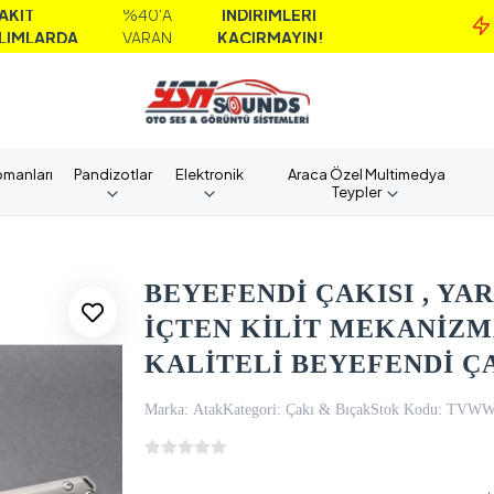
%40'A
İNDİRİMLERİ
MA
A
VARAN
KAÇIRMAYIN!
AL
pmanları
Pandizotlar
Elektronik
Araca Özel Multimedya
Teypler
BEYEFENDİ ÇAKISI , YA
İÇTEN KİLİT MEKANİZMA
KALİTELİ BEYEFENDİ Ç
Marka:
Atak
Kategori:
Çakı & Bıçak
Stok Kodu:
TVWW