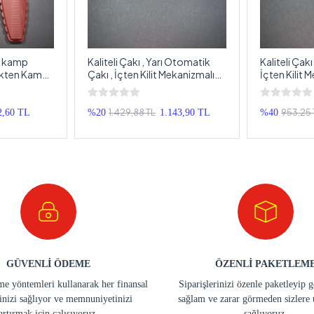
lı kamp
Kaliteli Çakı , Yarı Otomatik
Kaliteli Çakı
elikten Kamp
Çakı , İçten Kilit Mekanizmalı
İçten Kilit 
İthal Çakı , Kaliteli Çelik Çakı
Çakı , Kalite
1.429,88 TL
953,25 
2,60 TL
%20
1.143,90 TL
%40
GÜVENLİ ÖDEME
ÖZENLİ PAKETLEM
e yöntemleri kullanarak her finansal
Siparişlerinizi özenle paketleyip 
inizi sağlıyor ve memnuniyetinizi
sağlam ve zarar görmeden sizlere 
artırmak için çalışıyoruz.
sağlıyoruz.