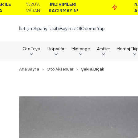
%20'A
İNDİRİMLERİ
NAKİT
VARAN
KAÇIRMAYIN!
ALIMLARD
İletişim
Sipariş Takibi
Bayimiz Ol
Ödeme Yap
Oto Teyp
Hoparlör
Midrange
Amfiler
Montaj Eki
Ana Sayfa
Oto Aksesuar
Çakı & Bıçak