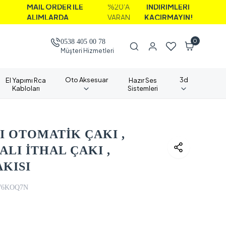
İL ORDER İLE
%20'A
İNDİRİMLERİ
IMLARDA
VARAN
KAÇIRMAYIN!
0
0538 405 00 78
Müşteri Hizmetleri
Oto Aksesuar
3d
El Yapımı Rca
Hazır Ses
Kabloları
Sistemleri
RI OTOMATİK ÇAKI ,
LI İTHAL ÇAKI ,
AKISI
6KOQ7N