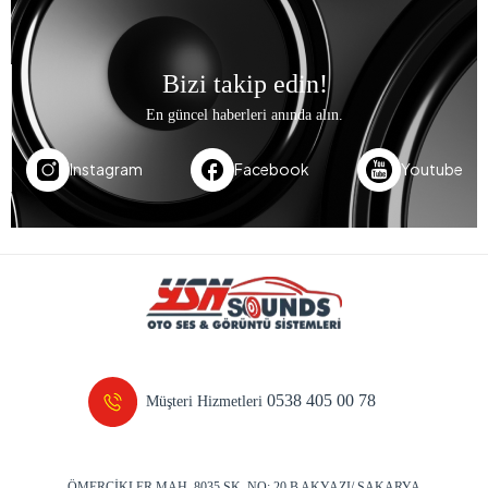
Bizi takip edin!
En güncel haberleri anında alın.
Instagram
Facebook
Youtube
0538 405 00 78
Müşteri Hizmetleri
ÖMERCİKLER MAH. 8035 SK. NO: 20 B AKYAZI/ SAKARYA