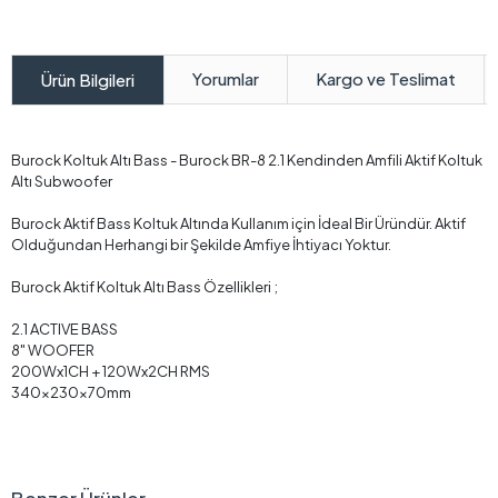
Yorumlar
Kargo ve Teslimat
Ürün Bilgileri
Burock Koltuk Altı Bass - Burock BR-8 2.1 Kendinden Amfili Aktif Koltuk
Altı Subwoofer
Burock Aktif Bass Koltuk Altında Kullanım için İdeal Bir Üründür. Aktif
Olduğundan Herhangi bir Şekilde Amfiye İhtiyacı Yoktur.
Burock Aktif Koltuk Altı Bass Özellikleri ;
2.1 ACTIVE BASS
8" WOOFER
200Wx1CH + 120Wx2CH RMS
340x230x70mm
Benzer Ürünler