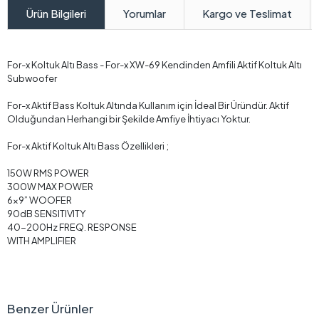
Yorumlar
Kargo ve Teslimat
Ürün Bilgileri
For-x Koltuk Altı Bass - For-x XW-69 Kendinden Amfili Aktif Koltuk Altı
Subwoofer
For-x Aktif Bass Koltuk Altında Kullanım için İdeal Bir Üründür. Aktif
Olduğundan Herhangi bir Şekilde Amfiye İhtiyacı Yoktur.
For-x Aktif Koltuk Altı Bass Özellikleri ;
150W RMS POWER
300W MAX POWER
6x9” WOOFER
90dB SENSITIVITY
40-200Hz FREQ. RESPONSE
WITH AMPLIFIER
Benzer Ürünler