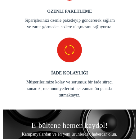
ÖZENLİ PAKETLEME
Siparişlerinizi özenle paketleyip göndererek sağlam
ve zarar görmeden sizlere ulaşmasını sağlıyoruz.
İADE KOLAYLIĞI
Müşterilerimize kolay ve sorunsuz bir iade süreci
sunarak, memnuniyetlerini her zaman ön planda
tutmaktayız.
E-bültene hemen kaydol!
Kampanyalardan ve en yeni ürünlerden haberdar olun.