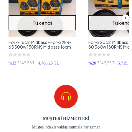
Tükendi
Tükendi
For-x 16cm Midbass - For-x XFR-
For-x 20cm Midbass - 
65 300w 150RMS Mid bass 16cm
80 360w 180RMS Mid 
7.149,38 TL
7.149,38 TL
%33
4.766,25 TL
%20
5.719,5
MÜŞTERİ HİZMETLERİ
Müşteri odaklı yaklaşımımızla her zaman