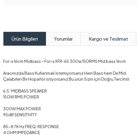
Yorumlar
Kargo ve Teslimat
Ürün Bilgileri
For-x 16cm Midbass – For-x XFR-65 300w 150RMS Mid bass 16cm
Aracınızda Bass Kullanmak İstemiyorsanız Hem Bass hem De Mid
Çalabilen Bir Hoparlör istiyorsanız Bu ürün Sizin için Doğru Tercihtir.
6.5” MIDBASS SPEAKER
150W RMS POWER
300W MAX POWER
95dB SENSITIVITY
85-8.7K Hz FREQ. RESPONSE
4 OHM IMPEDANCE