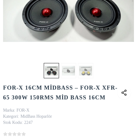
FOR-X 16CM MİDBASS – FOR-X XFR-
65 300W 150RMS MİD BASS 16CM
Marka:
FOR-X
Kategori:
MidBass Hoparlör
Stok Kodu:
2247