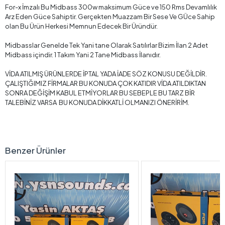
For-x İmzalı Bu Midbass 300w maksimum Güce ve 150 Rms Devamlılık
Arz Eden Güce Sahiptir. Gerçekten Muazzam Bir Sese Ve GÜce Sahip
olan Bu Ürün Herkesi Memnun Edecek Bir Üründür.
Midbasslar Genelde Tek Yani tane Olarak Satılırlar Bizim İlan 2 Adet
Midbass içindir. 1 Takım Yani 2 Tane Midbass İlanıdır.
VİDA ATILMIŞ ÜRÜNLERDE İPTAL YADA İADE SÖZ KONUSU DEĞİLDİR.
ÇALIŞTIĞIMIZ FİRMALAR BU KONUDA ÇOK KATIDIR VİDA ATILDIKTAN
SONRA DEĞİŞİM KABUL ETMİYORLAR BU SEBEPLE BU TARZ BİR
TALEBİNİZ VARSA BU KONUDA DİKKATLİ OLMANIZI ÖNERİRİM.
Benzer Ürünler