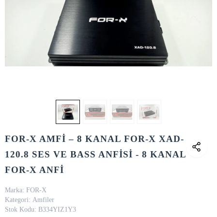
FOR-X AMFİ – 8 KANAL FOR-X XAD-
120.8 SES VE BASS ANFİSİ - 8 KANAL
FOR-X ANFİ
Marka:
FOR-X
Kategori:
Amfiler
Stok Kodu:
B334YIZ1Y3