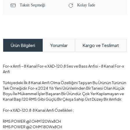
Taksit Seçeneği
Kolay İade
Yorumlar
Kargo ve Teslimat
Ürün Bilgileri
For-x Amfi – 8 Kanal For-x XAD-120.8 Ses ve Bass Anfisi - 8 Kanal For-x
Anfi
Türkiyedeki İlk 8 Kanal Amfi Olma Özelliğini Taşıyan Bu Ürünün Türünün
Tek Örneğidir. For-x 2024 Yılı Yeni Ürünlerinden Bir Tanesi Olan Küçük
Boyu İle Mükemmel İşler Başaran Bir Üründür. Çok Yer Kaplamayan ve
Kanal Başı 120 RMS Gibi Güçlü Bir Çıkışa Sahip Üst Düzey Bir Amfidir.
For-x XAD-120.8 8 Kanal Amfi Özellikleri ;
RMS POWER @1 OHM 120Wx8CH
RMS POWER @2 OHM 180Wx8CH