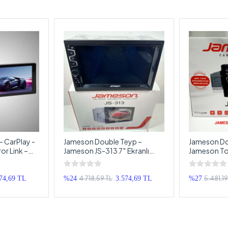
– CarPlay -
Jameson Double Teyp –
Jameson Do
or Link –
Jameson JS-313 7″ Ekranlı
Jameson Tof
 Kameralı
Teyip – Park Kameralı
Teyp - Kame
4.718,59 TL
5.481,19
74,69 TL
%24
3.574,69 TL
%27