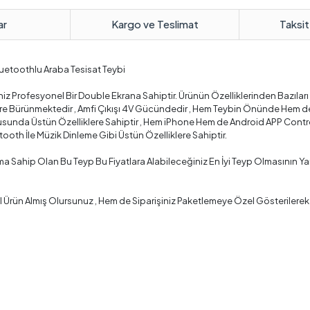
ar
Kargo ve Teslimat
Taksit
luetoothlu Araba Tesisat Teybi
esyonel Bir Double Ekrana Sahiptir. Ürünün Özelliklerinden Bazıları Şunlard
lere Bürünmektedir , Amfi Çıkışı 4V Gücündedir , Hem Teybin Önünde Hem d
sunda Üstün Özelliklere Sahiptir , Hem iPhone Hem de Android APP Control
etooth İle Müzik Dinleme Gibi Üstün Özelliklere Sahiptir.
 Sahip Olan Bu Teyp Bu Fiyatlara Alabileceğiniz En İyi Teyp Olmasının Ya
ün Almış Olursunuz , Hem de Siparişiniz Paketlemeye Özel Gösterilerek Bi