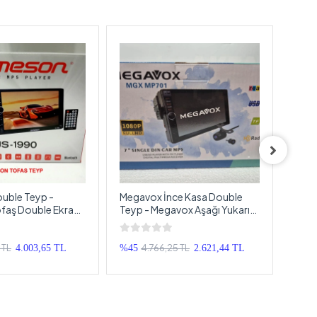
uble Teyp -
Megavox İnce Kasa Double
For-x
aş Double Ekranlı
Teyp - Megavox Aşağı Yukarı
Blue
ra Hediyeli
Ayarlanan Ekranlı Tofaş Teyp -
– Par
Park Kameralı
 TL
4.766,25 TL
4.003,65 TL
%45
2.621,44 TL
%50