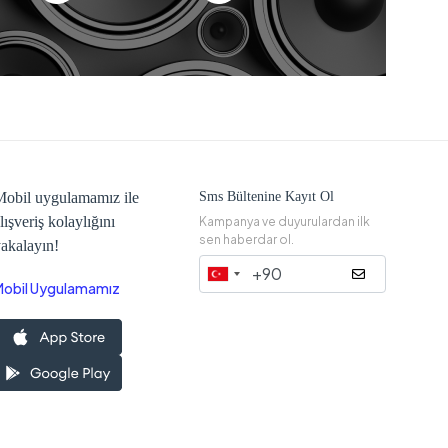
obil uygulamamız ile
Sms Bültenine Kayıt Ol
lışveriş kolaylığını
Kampanya ve duyurulardan ilk
sen haberdar ol.
akalayın!
Mobil Uygulamamız