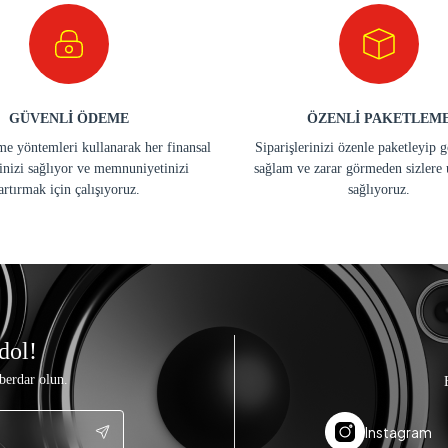
GÜVENLİ ÖDEME
ÖZENLİ PAKETLEM
e yöntemleri kullanarak her finansal
Siparişlerinizi özenle paketleyip 
inizi sağlıyor ve memnuniyetinizi
sağlam ve zarar görmeden sizlere 
artırmak için çalışıyoruz.
sağlıyoruz.
dol!
berdar olun.
Instagram