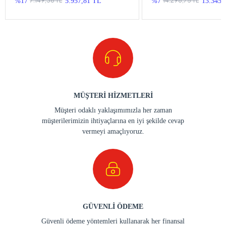
7.149,38 TL
14.298,75 TL
%17
5.957,81 TL
%7
13.345,
MÜŞTERİ HİZMETLERİ
Müşteri odaklı yaklaşımımızla her zaman
müşterilerimizin ihtiyaçlarına en iyi şekilde cevap
vermeyi amaçlıyoruz.
GÜVENLİ ÖDEME
Güvenli ödeme yöntemleri kullanarak her finansal