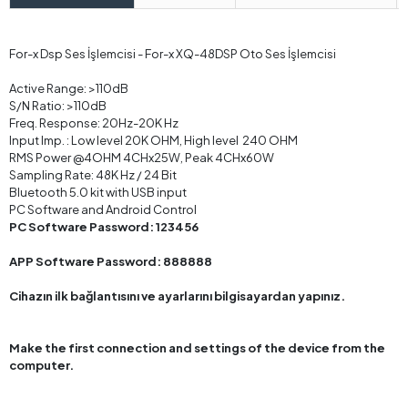
For-x Dsp Ses İşlemcisi - For-x XQ-48DSP Oto Ses İşlemcisi
Active Range: >110dB
S/N Ratio: >110dB
Freq. Response: 20Hz-20K Hz
Input Imp. : Low level 20K OHM, High level 240 OHM
RMS Power @4OHM 4CHx25W, Peak 4CHx60W
Sampling Rate: 48K Hz / 24 Bit
Bluetooth 5.0 kit with USB input
PC Software and Android Control
PC Software Password: 123456
APP Software Password: 888888
Cihazın ilk bağlantısını ve ayarlarını bilgisayardan yapınız.
Make the first connection and settings of the device from the
computer.