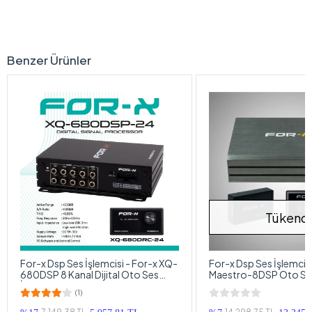
Benzer Ürünler
Tükendi
For-x Dsp Ses İşlemcisi - For-x XQ-
For-x Dsp Ses İşlemcisi
680DSP 8 Kanal Dijital Oto Ses
Maestro-8DSP Oto Ses
İşlemcisi - Kumandalı
(1)