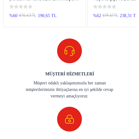
İçin Benzin Aktarma Hunisi
Toyota Logolu Oto Ba
Altlığı
476,63 TL
619,61 TL
%60
190,65 TL
%62
238,31 TL
MÜŞTERİ HİZMETLERİ
Müşteri odaklı yaklaşımımızla her zaman
müşterilerimizin ihtiyaçlarına en iyi şekilde cevap
vermeyi amaçlıyoruz.