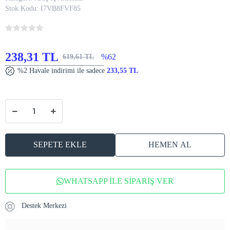
Stok Kodu:
I7VB8FVF85
238,31 TL
%62
619,61 TL
%2 Havale indirimi ile sadece
233,55 TL
SEPETE EKLE
HEMEN AL
WHATSAPP İLE SİPARİŞ VER
Destek Merkezi