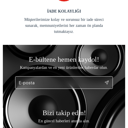
GÜVENLİ ÖDEME
Güvenli ödeme yöntemleri kullanarak her finansal
güvenliğinizi sağlıyor ve memnuniyetinizi artırmak
için çalışıyoruz.
ÖZENLİ PAKETLEME
Siparişlerinizi özenle paketleyip göndererek sağlam
ve zarar görmeden sizlere ulaşmasını sağlıyoruz.
İADE KOLAYLIĞI