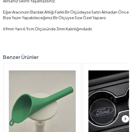
Hızlı Kargo
Fırsat Ürünü
Taksit Seçeneği
Kolay İade
Yorumlar
Kargo ve Teslimat
Ürün Bilgileri
Peugeot Araç Bardaklık Altlığı , Peugeot Şişe ve Bardak Altlığı,
Peugeot Logolu Oto Bardaklık Altlığı
Paket İçeriğinde 2 Adet Aracınızda Kullanabileceğiniz Kaliteli Plastik
Araç Bardaklık Altlığı Bulunmaktadır.
Ürün 69mm Boyutundadır Aracınızın Bardaklığını Ölçerek Satın
Alırsanız Sıkıntı Yaşamazsınız.
Eğer Aracınızın Bardak Altlığı Farklı Bir Ölçüdeyse Satın Almadan Önce