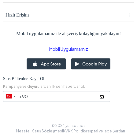
0538 405 00 78
Müşteri Hizmetleri
ÖMERCİKLER MAH. 8035 SK. NO: 20 B AKYAZI/ SAKARYA
Kurumsal
Popüler Sayfalar
Hızlı Erişim