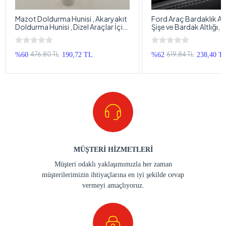
Bize Yazın Yapabileceğimiz Bir Ölçüyse Size Özel Yaparız.
69mm Yani 6.9cm Ölçüsünde 3mm Kalınlığındadır.
Benzer Ürünler
Mazot Doldurma Hunisi , Akaryakıt
Ford Araç Bardaklık Altl
Doldurma Hunisi , Dizel Araçlar İçin
Şişe ve Bardak Altlığı,