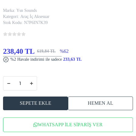
PEUGEOT ARAÇ BARDAKLIK
ALTLIĞI , PEUGEOT ŞİŞE VE
BARDAK ALTLIĞI, PEUGEOT
LOGOLU OTO BARDAKLIK ALTLIĞI
Marka:
Ysn Sounds
Kategori:
Araç İç Aksesuar