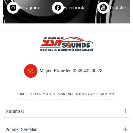
Müşterilerimize kolay ve sorunsuz bir iade süreci
sunarak, memnuniyetlerini her zaman ön planda
tutmaktayız.
E-bültene hemen kaydol!
Kampanyalardan ve en yeni ürünlerden haberdar olun.
Bizi takip edin!
En güncel haberleri anında alın.
Instagram
Facebook
Youtube