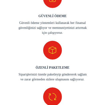
Mazot Aktarma Hunisi
Oto Bardaklık Altlığı
476,80 TL
619,84 TL
%60
190,72 TL
%62
238,40 T
MÜŞTERİ HİZMETLERİ
Müşteri odaklı yaklaşımımızla her zaman
müşterilerimizin ihtiyaçlarına en iyi şekilde cevap
vermeyi amaçlıyoruz.