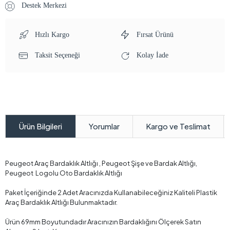
Stok Kodu:
N7P6IN7K39
238,40 TL
%62
619,84 TL
%2 Havale indirimi ile sadece
233,63 TL
SEPETE EKLE
HEMEN AL
WHATSAPP İLE SİPARİŞ VER
Destek Merkezi