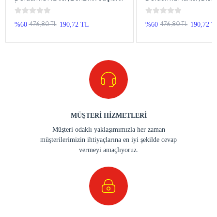
İçin Benzin Aktarma Hunisi
Mazot Aktarma Hunisi
476,80 TL
476,80 TL
%60
190,72 TL
%60
190,72 T
MÜŞTERİ HİZMETLERİ
Müşteri odaklı yaklaşımımızla her zaman
müşterilerimizin ihtiyaçlarına en iyi şekilde cevap
vermeyi amaçlıyoruz.