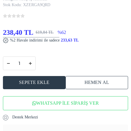
Stok Kodu:
XZERGA9QRD
238,40 TL
%62
619,84 TL
%2 Havale indirimi ile sadece
233,63 TL
SEPETE EKLE
HEMEN AL
WHATSAPP İLE SİPARİŞ VER
Destek Merkezi